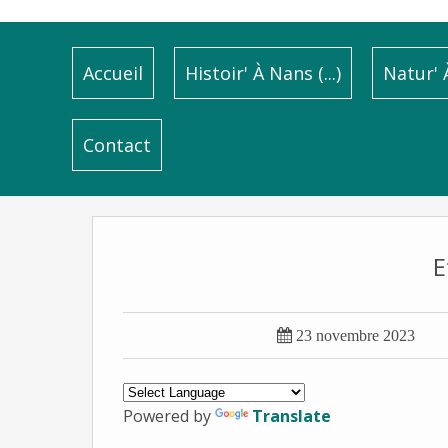
Accueil
Histoir' À Nans (...)
Natur' À
Contact
E

23 novembre 2023
Powered by
Translate