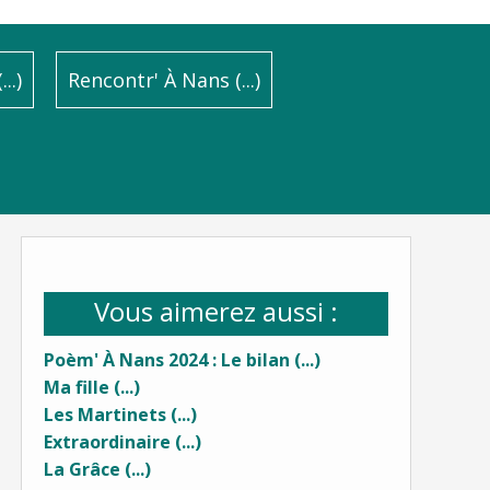
..)
Rencontr' À Nans (...)
Vous aimerez aussi :
Poèm' À Nans 2024 : Le bilan (...)
Ma fille (...)
Les Martinets (...)
Extraordinaire (...)
La Grâce (...)