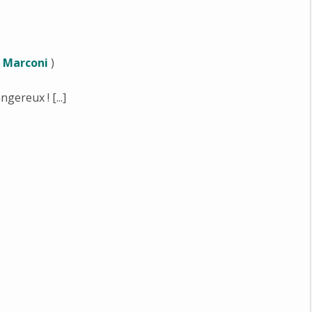
a Marconi
)
ereux ! [...]