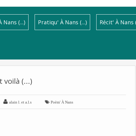
 Nans (...)
Pratiqu' À Nans (...)
Récit' À Nans (.
t voilà (...)


alain l. et a.l.s
Poèm' À Nans