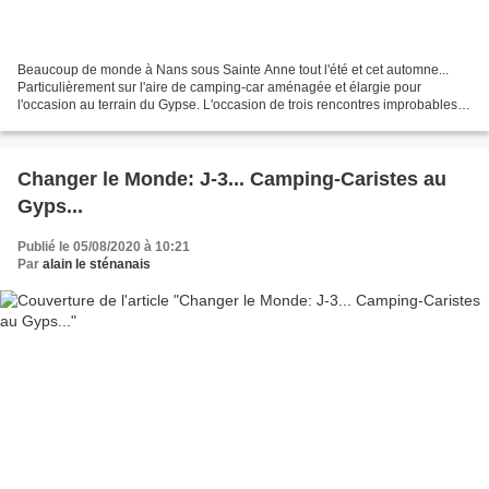
Beaucoup de monde à Nans sous Sainte Anne tout l'été et cet automne...
Particulièrement sur l'aire de camping-car aménagée et élargie pour
l'occasion au terrain du Gypse. L'occasion de trois rencontres improbables à
découvrir dans ces vidéos 😉... Pour...
Changer le Monde: J-3... Camping-Caristes au
Gyps...
Publié le 05/08/2020 à 10:21
Par
alain le sténanais