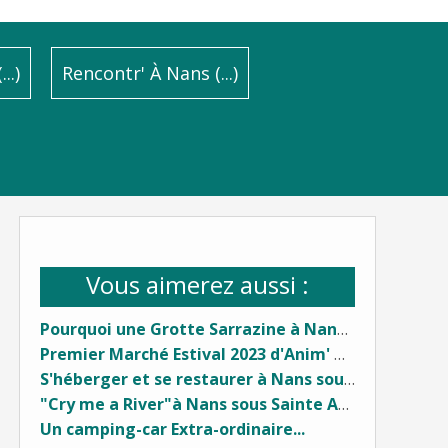
..)
Rencontr' À Nans (...)
Vous aimerez aussi :
Pourquoi une Grotte Sarrazine à Nans sous Sainte Anne (...) ?
Premier Marché Estival 2023 d'Anim' À Nans (...)
S'héberger et se restaurer à Nans sous Sainte Anne (...)
"Cry me a River"à Nans sous Sainte Anne...
Un camping-car Extra-ordinaire...