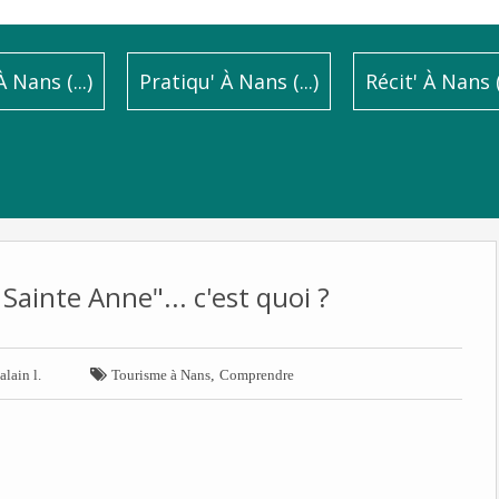
 Nans (...)
Pratiqu' À Nans (...)
Récit' À Nans (.
Sainte Anne"... c'est quoi ?

,
alain l.
Tourisme à Nans
Comprendre