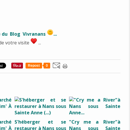
e du Blog Vivranans
...
de votre visite
...
Repost
0
rché
S'héberger et se
"Cry me a River"à
im' À
restaurer à Nans sous
Nans sous Sainte