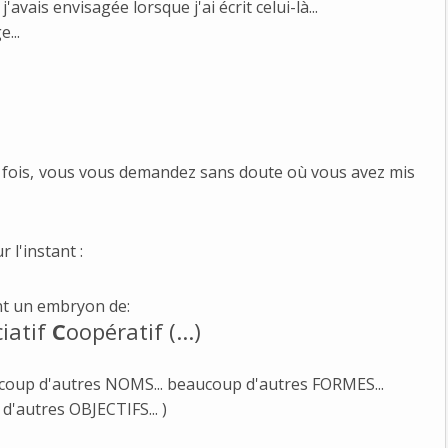
'avais envisagée lorsque j'ai écrit celui-là...
...
e fois, vous vous demandez sans doute où vous avez mis
 l'instant :
ent un embryon de:
iatif
C
oopératif (...)
coup d'autres NOMS... beaucoup d'autres FORMES...
'autres OBJECTIFS... )