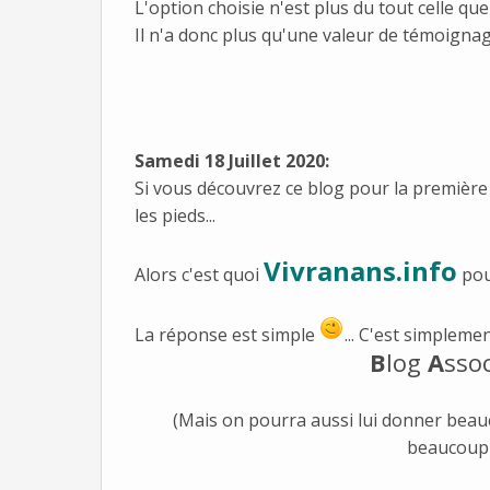
L'option choisie n'est plus du tout celle que j
Il n'a donc plus qu'une valeur de témoignage
Samedi 18 Juillet 2020:
Si vous découvrez ce blog pour la premièr
les pieds...
Vivranans.info
Alors c'est quoi
pour
La réponse est simple
... C'est simplem
B
log
A
ssoc
(Mais on pourra aussi lui donner beau
beaucoup d