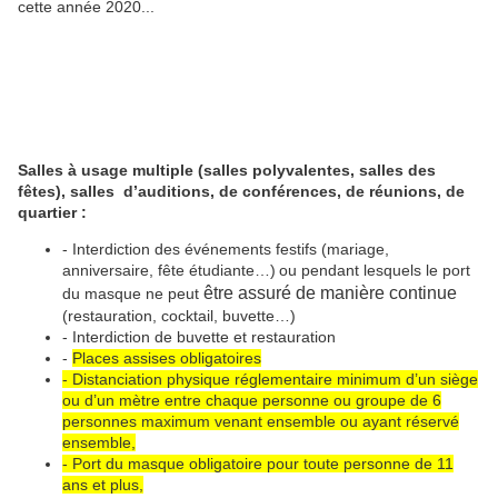
cette année 2020...
Salles à usage multiple (salles polyvalentes, salles des
fêtes), salles d’auditions, de conférences, de réunions, de
quartier :
- Interdiction des événements festifs
(mariage,
anniversaire, fête étudiante…)
ou pendant lesquels le port
être assuré de manière continue
du masque ne peut
(restauration, cocktail, buvette…)
- Interdiction de buvette et restauration
-
Places assises obligatoires
- Distanciation physique réglementaire minimum d’un siège
ou d’un mètre entre chaque personne ou groupe de 6
personnes maximum venant ensemble ou ayant réservé
ensemble,
- Port du masque obligatoire pour toute personne de 11
ans et plus,