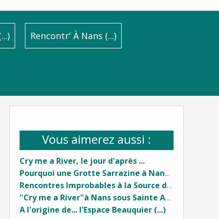
..)
Rencontr' À Nans (...)
Vous aimerez aussi :
Cry me a River, le jour d'après ...
Pourquoi une Grotte Sarrazine à Nans sous Sainte Anne (...) ?
Rencontres Improbables à la Source du Lison (...)
"Cry me a River"à Nans sous Sainte Anne...
A l'origine de... l'Espace Beauquier (...)