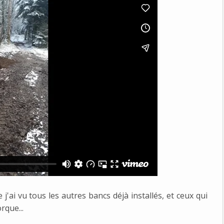
j'ai vu tous les autres bancs déjà installés, et ceux qui
rque...