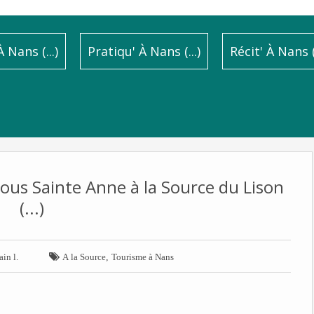
 Nans (...)
Pratiqu' À Nans (...)
Récit' À Nans (.
us Sainte Anne à la Source du Lison
(...)

,
ain l.
A la Source
Tourisme à Nans