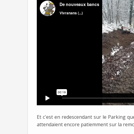
Et c'est en redescendant sur le Parking que 
attendaient encore patiemment sur la remo