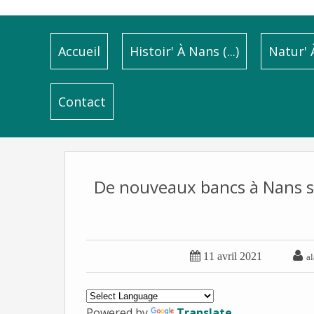
Accueil
Histoir' À Nans (...)
Natur' À
Contact
De nouveaux bancs à Nans so


11 avril 2021
al
Powered by
Translate