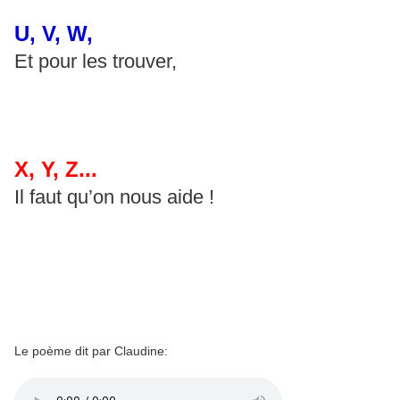
U, V, W,
Et pour les trouver,
X, Y, Z...
Il faut qu’on nous aide !
Le poème dit par Claudine: