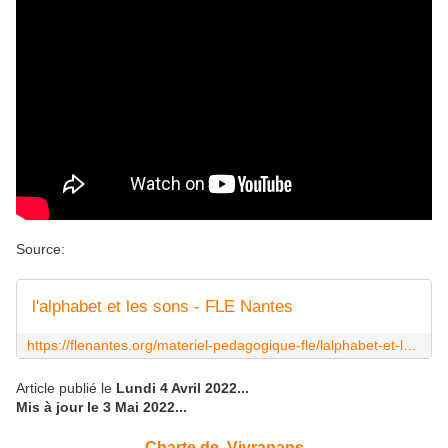
Source:
l'alphabet et les sons - FLE Nantes
https://flenantes.org/materiel-pedagogique-fle/lalphabet-et-les-sons/
Article publié le
Lundi 4 Avril 2022...
Mis à jour le 3 Mai 2022...
Charte de Vivranans