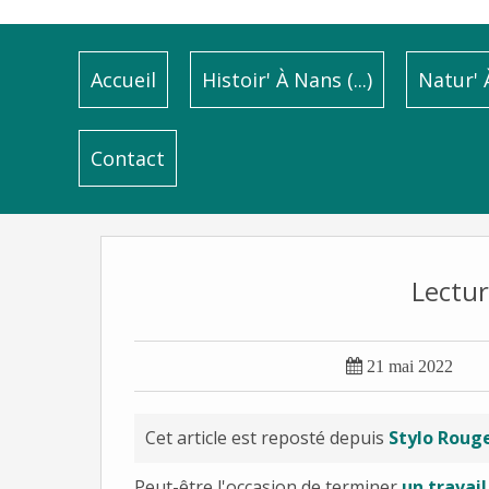
Accueil
Histoir' À Nans (...)
Natur' À
Contact
Lecture

21 mai 2022
Cet article est reposté depuis
Stylo Rouge
Peut-être l'occasion de terminer
un travai