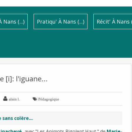
 Nans (...)
Pratiqu' À Nans (...)
Récit' À Nans (.
 [i]: l'iguane...


alain l.
Pédagogique
 sans colère...
.
l inachevé
avec "Les Animots Rigolent Haut " de
Marie-