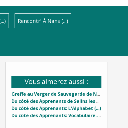
..)
Rencontr' À Nans (...)
Vous aimerez aussi :
Greffe au Verger de Sauvegarde de Nans sous Sainte Anne... (1)
Du côté des Apprenants de Salins les Bains: Le Genre (...)
Du côté des Apprenants: L'Alphabet (...)
Du côté des Apprenants: Vocabulaire... (1)