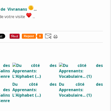
 de Vivranans
...
de votre visite
...
Repost
0
Du côté des
Du côté des
des
Apprenants:
Apprenants:
alins
L'Alphabet (...)
Vocabulaire... (1)
Genre