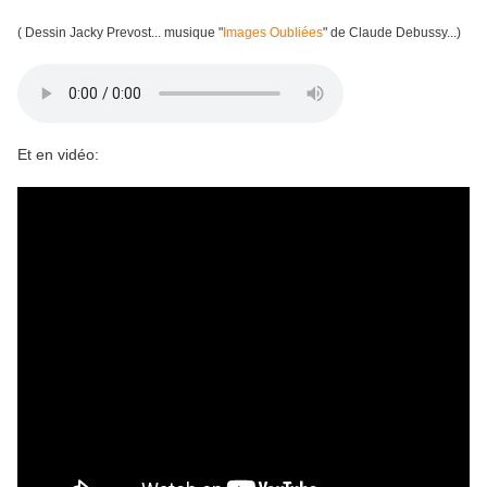
( Dessin Jacky Prevost... musique "
Images Oubliées
" de Claude Debussy...)
Et en vidéo: