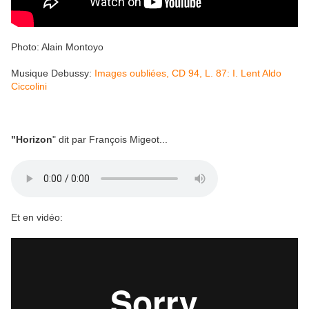
Photo: Alain Montoyo
Musique
Debussy:
Images oubliées, CD 94, L. 87: I. Lent Aldo
Ciccolini
"Horizon
" dit par François Migeot...
Et en vidéo: