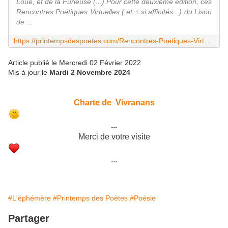
Loue, et de la Furieuse (...) Pour cette deuxième édition, ces
Rencontres Poétiques Virtuelles ( et + si affinités...) du Lison
de ...
https://printempsdespoetes.com/Rencontres-Poetiques-Virtuelles-du-Lison-de-la-Loue-et-de-la-Furieuse
Article publié le Mercredi 02 Février 2022
Mis à jour le
Mardi 2 Novembre 2024
Charte de Vivranans
...
Merci de votre visite
...
#L'éphémère
#Printemps des Poètes
#Poésie
Partager