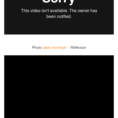
Photo
alain montoyo
: Réflexion