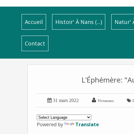
Accueil
Histoir' À Nans (...)
Natur' À
Contact
L'Éphémère: "A


31 mars 2022

Vivranans
Powered by
Translate