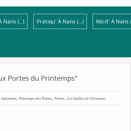
 Nans (...)
Pratiqu' À Nans (...)
Récit' À Nans (.
ux Portes du Printemps"
,
,
,
L'éphémère
Printemps des Poètes
Poésie
Les Inédits de Vivranans