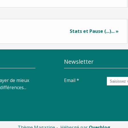
Stats et Pause (...)... »
Newsletter
sayer de mieux
Email
ifférences...
Thème Magazine - Hébergé par
Overblog