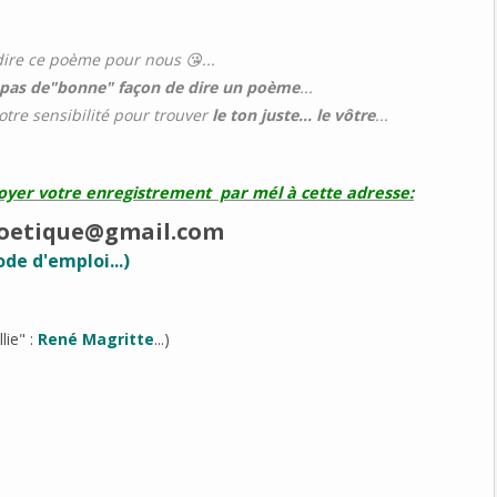
dire ce poème pour nous 😘...
a pas de"bonne" façon de dire un poème
...
votre sensibilité pour trouver
le ton juste... le vôtre
...
voyer votre enregistrement par mél à cette adresse:
.poetique@gmail.com
de d'emploi...)
lie" :
René Magritte
...)