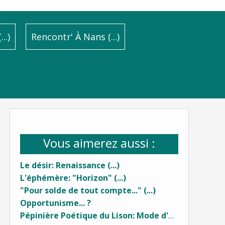
..)
Rencontr' À Nans (...)
Vous aimerez aussi :
Le désir: Renaissance (...)
L'éphémère: "Horizon" (...)
"Pour solde de tout compte..." (...)
Opportunisme... ?
Pépinière Poétique du Lison: Mode d'emploi (...)