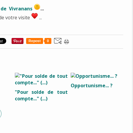
 de Vivranans
...
de votre visite
...
Repost
0
Opportunisme... ?
"Pour solde de tout
compte..." (...)