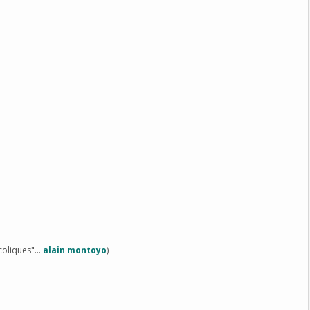
coliques"...
alain montoyo
)