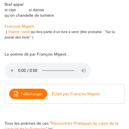
Bref appel
si clair si danse
qu’on chandelle de lumière
François Migeot
(
Poème inédit
qui fera partie d’un livre à venir (titre probable :
"Sur la
pointe des mots"
)
Le poème dit par François Migeot...
Télécharger
Éclair par François Migeot
Tous les poèmes de ces "
Rencontres Poétiques du Lison de la
Loue et de la Furieuse
" ici: