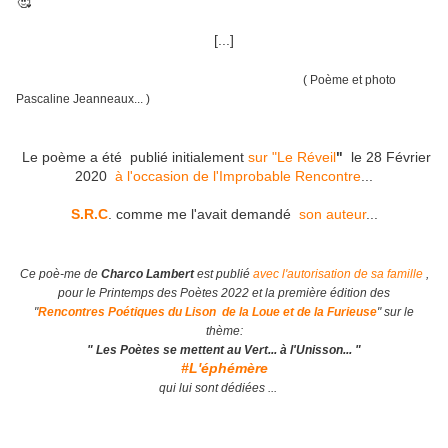
[...]
( Poème et photo
Pascaline Jeanneaux... )
Le poème a été publié initialement
sur "Le Réveil
"
le 28 Février
2020
à l'occasion de l'Improbable Rencontre
...
S.R.C
. comme me l'avait demandé
son auteur
...
Ce poè-me de
Charco Lambert
est publié
avec l'autorisation de sa famille
,
pour le Printemps des Poètes 2022 et la première édition des
"
Rencontres Poétiques du Lison de la Loue et de la Furieuse
" sur le
thème:
" Les Poètes se mettent au Vert... à l'Unisson... "
#L'éphémère
qui lui sont dédiées ...