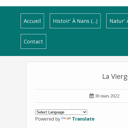
Accueil
Histoir' À Nans (...)
Natur' À
Contact
La Vierg

30 mars 2022
Powered by
Translate