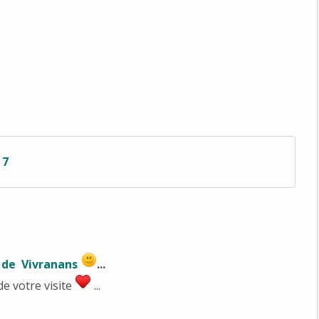
 7
 de Vivranans
...
de votre visite
...