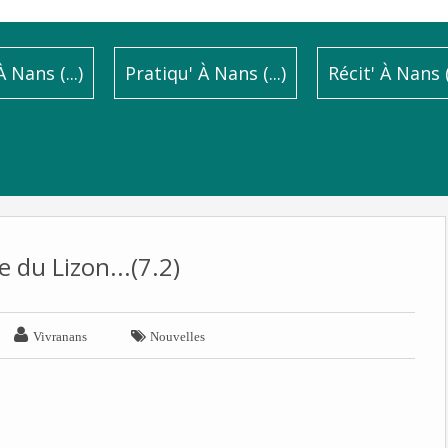
 Nans (...)
Pratiqu' À Nans (...)
Récit' À Nans (.
e du Lizon...(7.2)


Vivranans
Nouvelles