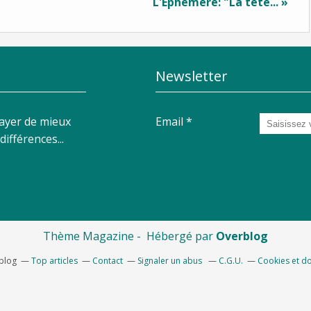
L'Éphémère: "La tête... »
Newsletter
sayer de mieux
Email
ifférences...
Thème Magazine - Hébergé par
Overblog
rblog
Top articles
Contact
Signaler un abus
C.G.U.
Cookies et d