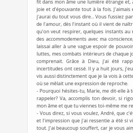
fit dans mon âme une lumière étrange et, à
joie et d'épouvante tout à la fois. J'aimais e
j'aurai du tout vous dire… Vous fussiez par
de l'amour, dès l'instant où il vient de naît
qu'on veut respirer, quelques instants au m
des accommodements avec ma conscience, qu
laissai aller à une vague espoir de pouvoi
luttes, mes combats intérieurs de chaque jo
comprenait. Grâce à Dieu, j'ai été rap
incertitudes ont cessé. Il y a huit jours, j
vis aussi distinctement que je la vois à ce
où se mêlait une expression de reproche.
- Pourquoi hésites-tu, Marie, me dit-elle à 
rappeler? Va, accomplis ton devoir, si rig
mon âme et que tu viennes toi-même me rejo
- Vous direz, si vous voulez, André, que c'é
et l'impression que j'ai ressentie a été si 
tout. J'ai beaucoup souffert, car je vous a