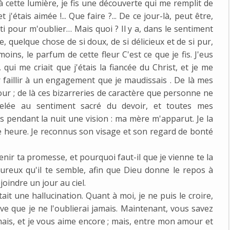
 cette lumière, je fis une découverte qui me remplit de
t j'étais aimée !... Que faire ?... De ce jour-là, peut être,
ti pour m'oublier… Mais quoi ? Il y a, dans le sentiment
re, quelque chose de si doux, de si délicieux et de si pur,
oins, le parfum de cette fleur C'est ce que je fis. J'eus
i me criait que j'étais la fiancée du Christ, et je me
r faillir à un engagement que je maudissais . De là mes
ur ; de là ces bizarreries de caractère que personne ne
pelée au sentiment sacré du devoir, et toutes mes
'eus pendant la nuit une vision : ma mère m'apparut. Je la
tte heure. Je reconnus son visage et son regard de bonté
tenir ta promesse, et pourquoi faut-il que je vienne te la
oureux qu'il te semble, afin que Dieu donne le repos à
indre un jour au ciel.
tait une hallucination. Quant à moi, je ne puis le croire,
vive que je ne l'oublierai jamais. Maintenant, vous savez
imais, et je vous aime encore ; mais, entre mon amour et