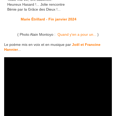
Heureux Hasard !... Jolie rencontre
Bénie par la Grâce des Dieux !...
Marie Étrillard - Fin janvier 2024
( Photo Alain Montoyo :
Quand y'en a pour un...
)
Le poème mis en voix et en musique par
Joël et Francine
Hannier
...