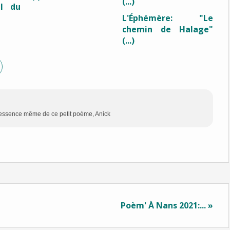
il du
L'Éphémère: "Le
chemin de Halage"
(...)
t l'essence même de ce petit poème, Anick
Poèm' À Nans 2021:... »