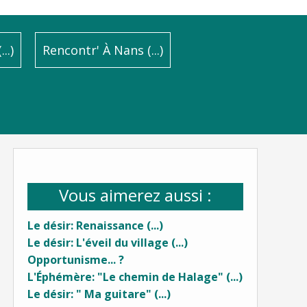
..)
Rencontr' À Nans (...)
Vous aimerez aussi :
Le désir: Renaissance (...)
Le désir: L'éveil du village (...)
Opportunisme... ?
L'Éphémère: "Le chemin de Halage" (...)
Le désir: " Ma guitare" (...)