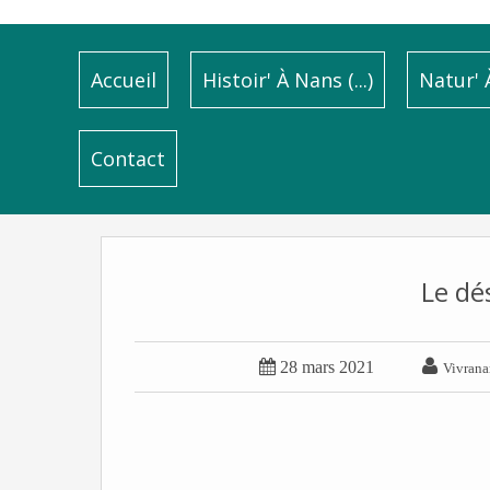
Accueil
Histoir' À Nans (...)
Natur' À
Contact
Le dés


28 mars 2021
Vivrana