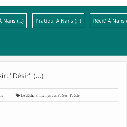
 Nans (...)
Pratiqu' À Nans (...)
Récit' À Nans (.
ir: "Désir" (...)

,
,
ns
Le désir
Printemps des Poètes
Poésie