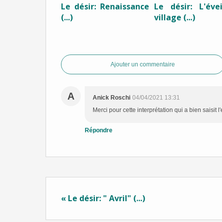
Le désir: Renaissance
Le désir: L'éve
(...)
village (...)
Ajouter un commentaire
A
Anick Roschi
04/04/2021 13:31
Merci pour cette interprétation qui a bien saisi
Répondre
« Le désir: " Avril" (...)