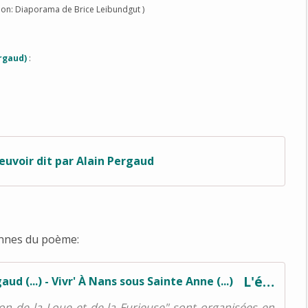
ation: Diaporama de Brice Leibundgut )
ergaud)
:
euvoir dit par Alain Pergaud
ennes du poème:
L'éphémère: Les Rimes de Louis Pergaud (...) - Vivr' À Nans sous Sainte Anne (...)
son de la Loue et de la Furieuse" sont organisées en