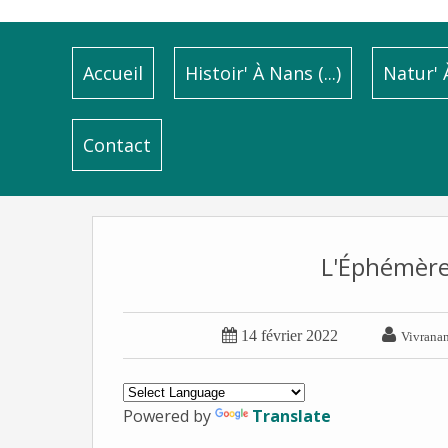
Accueil
Histoir' À Nans (...)
Natur' À
Contact
L'Éphémère: 


14 février 2022
Vivrana
Powered by
Translate