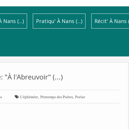
 Nans (...)
Pratiqu' À Nans (...)
Récit' À Nans (.
"À l'Abreuvoir" (...)

,
,
ns
L'éphémère
Printemps des Poètes
Poésie