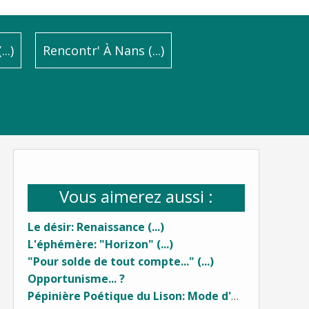
..)
Rencontr' À Nans (...)
Vous aimerez aussi :
Le désir: Renaissance (...)
L'éphémère: "Horizon" (...)
"Pour solde de tout compte..." (...)
Opportunisme... ?
Pépinière Poétique du Lison: Mode d'emploi (...)