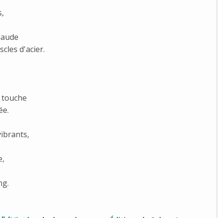
s,
chaude
cles d'acier.
s touche
ée.
vibrants,
e,
ng.