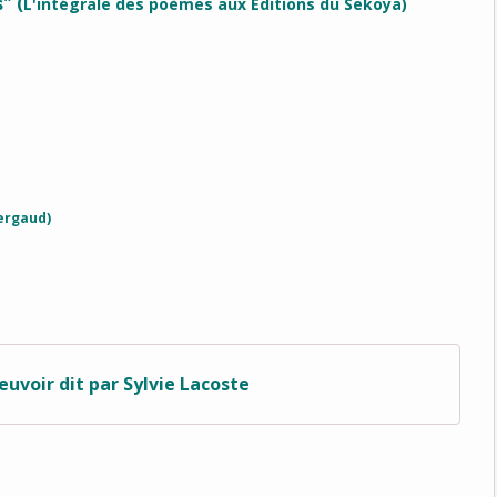
" (
L'intégrale des poèmes aux Éditions du Sekoya)
Pergaud)
euvoir dit par Sylvie Lacoste