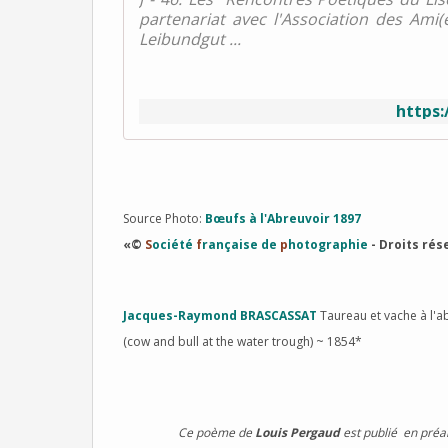
partenariat avec l'Association des Ami(
Leibundgut ...
https:
Source Photo:
Bœufs à l'Abreuvoir 1897
«©
S
ociété
f
rançaise de
p
hotographie
- Droits rés
Jacques-Raymond BRASCASSAT
Taureau et vache à l'a
(cow and bull at the water trough) ~ 1854*
Ce poème de
Louis Pergaud
est publié en préa