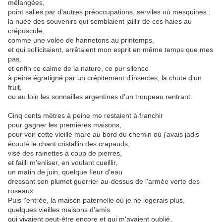
mélangées,
point salies par d'autres préoccupations, serviles où mesquines ;
la nuée des souvenirs qui semblaient jaillir de ces haies au
crépuscule,
comme une volée de hannetons au printemps,
et qui sollicitaient, arrêtaient mon esprit en même temps que mes
pas,
et enfin ce calme de la nature, ce pur silence
à peine égratigné par un crépitement d'insectes, la chute d'un
fruit,
ou au loin les sonnailles argentines d'un troupeau rentrant.
Cinq cents mètres à peine me restaient à franchir
pour gagner les premières maisons,
pour voir cette vieille mare au bord du chemin où j'avais jadis
écouté le chant cristallin des crapauds,
visé des rainettes à coup de pierres,
et failli m'enliser, en voulant cueillir,
un matin de juin, quelque fleur d'eau
dressant son plumet guerrier au-dessus de l'armée verte des
roseaux.
Puis l'entrée, la maison paternelle où je ne logerais plus,
quelques vieilles maisons d'amis
qui vivaient peut-être encore et qui m'avaient oublié,