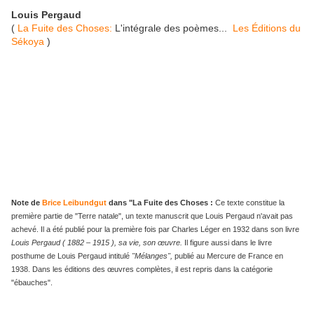
Louis Pergaud
(
La Fuite des Choses:
L'intégrale des poèmes...
Les Éditions du
Sékoya
)
Note de
Brice Leibundgut
dans "La Fuite des Choses :
Ce texte constitue la
première partie de "Terre natale", un texte manuscrit que Louis Pergaud n'avait pas
achevé. Il a été publié pour la première fois par Charles Léger en 1932 dans son livre
Louis Pergaud ( 1882 – 1915 ), sa vie, son œuvre.
Il figure aussi dans le livre
posthume de Louis Pergaud intitulé
"Mélanges",
publié au Mercure de France en
1938. Dans les éditions des œuvres complètes, il est repris dans la catégorie
"ébauches".