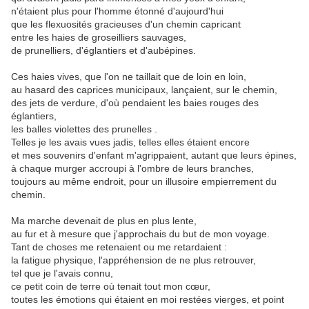
n'étaient plus pour l'homme étonné d'aujourd'hui
que les flexuosités gracieuses d'un chemin capricant
entre les haies de groseilliers sauvages,
de prunelliers, d'églantiers et d'aubépines.
Ces haies vives, que l'on ne taillait que de loin en loin,
au hasard des caprices municipaux, lançaient, sur le chemin,
des jets de verdure, d'où pendaient les baies rouges des
églantiers,
les balles violettes des prunelles .
Telles je les avais vues jadis, telles elles étaient encore
et mes souvenirs d'enfant m'agrippaient, autant que leurs épines,
à chaque murger accroupi à l'ombre de leurs branches,
toujours au même endroit, pour un illusoire empierrement du
chemin.
Ma marche devenait de plus en plus lente,
au fur et à mesure que j'approchais du but de mon voyage.
Tant de choses me retenaient ou me retardaient :
la fatigue physique, l'appréhension de ne plus retrouver,
tel que je l'avais connu,
ce petit coin de terre où tenait tout mon cœur,
toutes les émotions qui étaient en moi restées vierges, et point