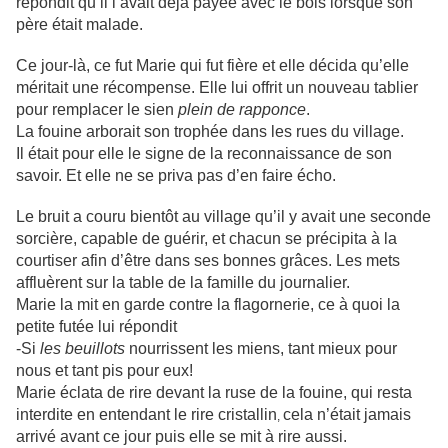
répondit qu’il l’avait déjà payée avec le bois lorsque son
père était malade.
Ce jour-là, ce fut Marie qui fut fière et elle décida qu’elle
méritait une récompense. Elle lui offrit un nouveau tablier
pour remplacer le sien
plein de rapponce
.
La fouine arborait son trophée dans les rues du village.
Il était pour elle le signe de la reconnaissance de son
savoir. Et elle ne se priva pas d’en faire écho.
Le bruit a couru bientôt au village qu’il y avait une seconde
sorcière, capable de guérir, et chacun se précipita à la
courtiser afin d’être dans ses bonnes grâces. Les mets
affluèrent sur la table de la famille du journalier.
Marie la mit en garde contre la flagornerie, ce à quoi la
petite futée lui répondit
-Si
les beuillots
nourrissent les miens, tant mieux pour
nous et tant pis pour eux!
Marie éclata de rire devant la ruse de la fouine, qui resta
interdite en entendant le rire cristallin
cela n’était jamais
,
arrivé avant ce jour puis elle se mit à rire aussi.