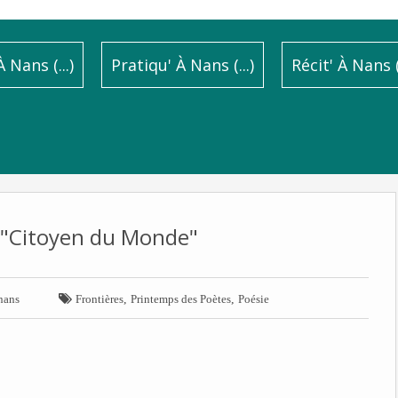
 Nans (...)
Pratiqu' À Nans (...)
Récit' À Nans (.
: "Citoyen du Monde"

,
,
nans
Frontières
Printemps des Poètes
Poésie