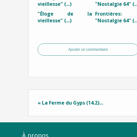
"Éloge de la
Frontières:
vieillesse" (...)
"Nostalgie 64" (..
Ajouter un commentaire
« La Ferme du Gyps (14.2)...
À propos