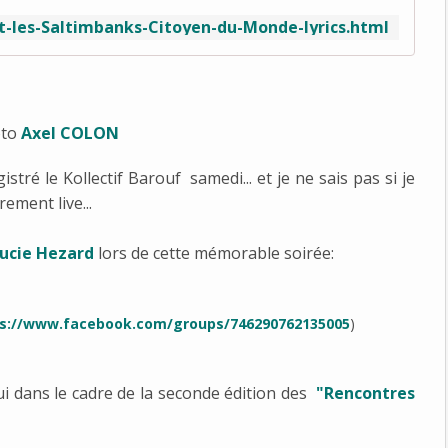
et-les-Saltimbanks-Citoyen-du-Monde-lyrics.html
oto
Axel COLON
tré le Kollectif Barouf samedi... et je ne sais pas si je
ement live...
ucie Hezard
lors de cette mémorable soirée:
s://www.facebook.com/groups/746290762135005
)
i dans le cadre de la seconde édition des
"Rencontres