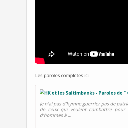
Les paroles complètes ici:
Je n'ai pas d'hymne guerrier pas de patri
de ceux qui veulent combattre pour l
d'hommes à ...