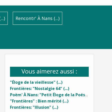
..)
Rencontr' À Nans (...)
Vous aimerez aussi :
"Éloge de la vieillesse" (...)
Frontières: "Nostalgie 64" (...)
Poèm' À Nans: "Petit Éloge de la Poésie" (1) ...
"Frontières" : Bien mérité (...)
Frontières: "Illusion" (...)