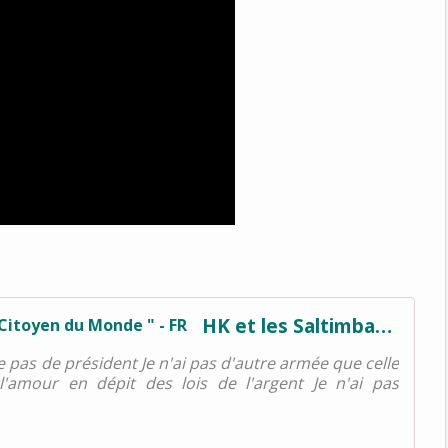
HK et les Saltimbanks - Paroles de " Citoyen du Monde " - FR
e pas de président Je n'ai pas d'autre armée que celle
'amour en dépit des lois de l'argent Je n'ai pas