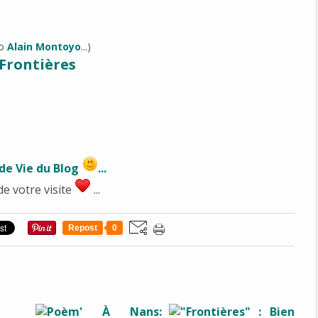
to
Alain Montoyo
...)
Frontières
de Vie du Blog
...
de votre visite
...
Repost
0