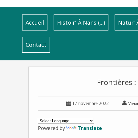
Accueil
Histoir' À Nans (...)
Natur' À
Contact
Frontières 


17 novembre 2022
Vivra
Powered by
Translate