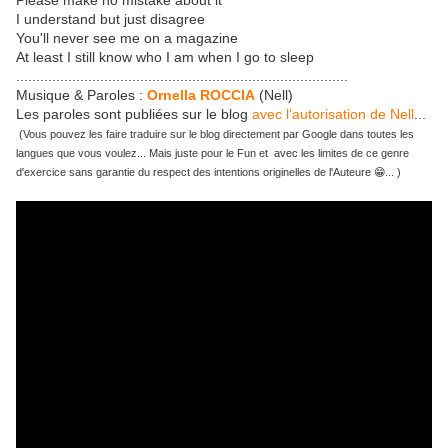
Please make no mistake about it
I understand but just disagree
You'll never see me on a magazine
At least I still know who I am when I go to sleep
...................................................................................
Musique & Paroles :
Ornella ROCCIA
(Nell)
Les paroles sont publiées sur le blog
avec l'autorisation de Nell
...
(Vous pouvez les faire traduire sur le blog directement par Google dans toutes les
langues que vous voulez... Mais juste pour le Fun et avec les limites de ce genre
d'exercice sans garantie du respect des intentions originelles de l'Auteure 😁... )