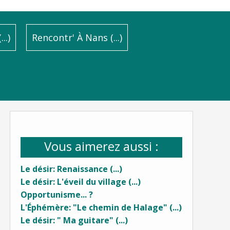
..)
Rencontr' À Nans (...)
Vous aimerez aussi :
Le désir: Renaissance (...)
Le désir: L'éveil du village (...)
Opportunisme... ?
L'Éphémère: "Le chemin de Halage" (...)
Le désir: " Ma guitare" (...)