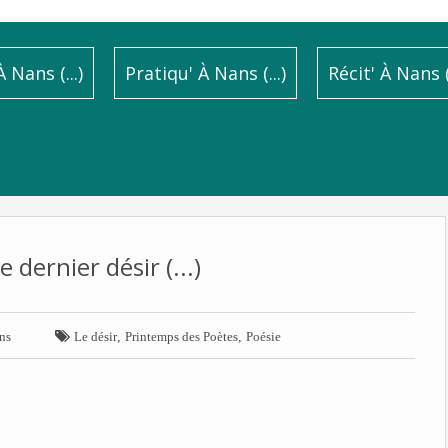
 Nans (...)
Pratiqu' À Nans (...)
Récit' À Nans (.
e dernier désir (...)

,
,
ns
Le désir
Printemps des Poètes
Poésie