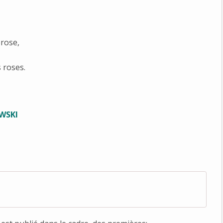
orose,
 roses.
WSKI