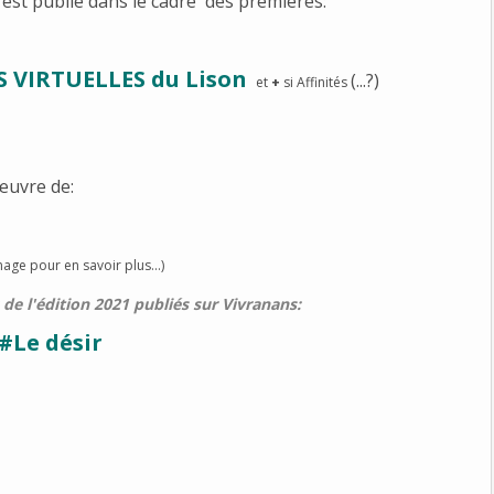
est publié dans le cadre des premières:
S
VIRTUELLES du Lison
(...?)
et
+
si Affinités
'œuvre de:
ge pour en savoir plus...)
de l'édition 2021 publiés sur Vivranans:
#Le désir