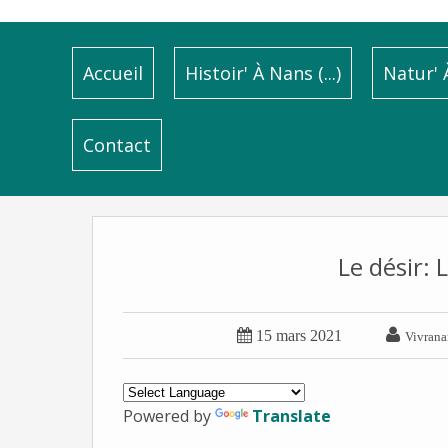
Accueil
Histoir' À Nans (...)
Natur' À
Contact
Le désir: L


15 mars 2021
Vivrana
Powered by
Translate