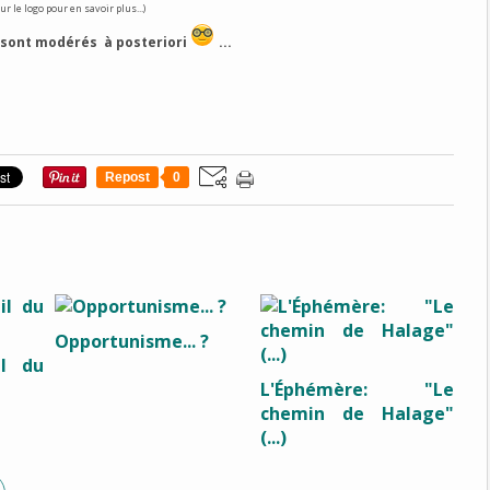
ur le logo pour en savoir plus...)
sont modérés à posteriori
...
Repost
0
Opportunisme... ?
il du
L'Éphémère: "Le
chemin de Halage"
(...)