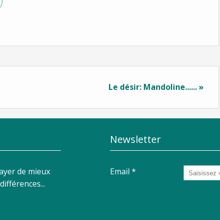
Le désir: Mandoline...... »
Newsletter
sayer de mieux
Email
ifférences...