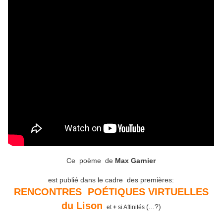
Ce poème de
Max Garnier
est publié dans le cadre des premières:
RENCONTRES POÉTIQUES
VIRTUELLES
du Lison
(...?)
et
+
si Affinités