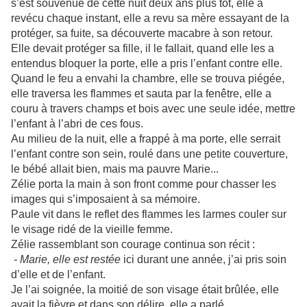
s’est souvenue de cette nuit deux ans plus tôt, elle a
revécu chaque instant, elle a revu sa mère essayant de la
protéger, sa fuite, sa découverte macabre à son retour.
Elle devait protéger sa fille, il le fallait, quand elle les a
entendus bloquer la porte, elle a pris l’enfant contre elle.
Quand le feu a envahi la chambre, elle se trouva piégée,
elle traversa les flammes et sauta par la fenêtre, elle a
couru à travers champs et bois avec une seule idée, mettre
l’enfant à l’abri de ces fous.
Au milieu de la nuit, elle a frappé à ma porte, elle serrait
l’enfant contre son sein, roulé dans une petite couverture,
le bébé allait bien, mais ma pauvre Marie...
Zélie porta la main à son front comme pour chasser les
images qui s’imposaient à sa mémoire.
Paule vit dans le reflet des flammes les larmes couler sur
le visage ridé de la vieille femme.
Zélie rassemblant son courage continua son récit :
- Marie, elle est restée
ici durant une année, j’ai pris soin
d’elle et de l’enfant.
Je l’ai soignée, la moitié de son visage était brûlée, elle
avait la fièvre et dans son délire, elle a parlé.