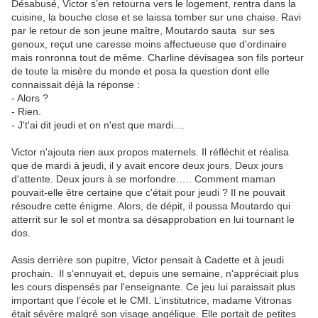
Désabusé, Victor s’en retourna vers le logement, rentra dans la
cuisine, la bouche close et se laissa tomber sur une chaise. Ravi
par le retour de son jeune maître, Moutardo sauta sur ses
genoux, reçut une caresse moins affectueuse que d'ordinaire
mais ronronna tout de même. Charline dévisagea son fils porteur
de toute la misère du monde et posa la question dont elle
connaissait déjà la réponse :
- Alors ?
- Rien.
- J't'ai dit jeudi et on n'est que mardi....
Victor n'ajouta rien aux propos maternels. Il réfléchit et réalisa
que de mardi à jeudi, il y avait encore deux jours. Deux jours
d'attente. Deux jours à se morfondre.…. Comment maman
pouvait-elle être certaine que c'était pour jeudi ? Il ne pouvait
résoudre cette énigme. Alors, de dépit, il poussa Moutardo qui
atterrit sur le sol et montra sa désapprobation en lui tournant le
dos.
Assis derrière son pupitre, Victor pensait à Cadette et à jeudi
prochain. Il s'ennuyait et, depuis une semaine, n'appréciait plus
les cours dispensés par l'enseignante. Ce jeu lui paraissait plus
important que l’école et le CMI. L’institutrice, madame Vitronas
était sévère malgré son visage angélique. Elle portait de petites