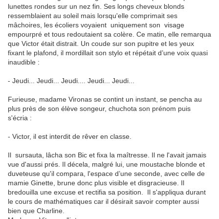
lunettes rondes sur un nez fin. Ses longs cheveux blonds
ressemblaient au soleil mais lorsqu'elle comprimait ses
mâchoires, les écoliers voyaient uniquement son visage
empourpré et tous redoutaient sa colère. Ce matin, elle remarqua
que Victor était distrait. Un coude sur son pupitre et les yeux
fixant le plafond, il mordillait son stylo et répétait d’une voix quasi
inaudible :
- Jeudi... Jeudi... Jeudi.... Jeudi... Jeudi...
Furieuse, madame Vironas se contint un instant, se pencha au
plus près de son élève songeur, chuchota son prénom puis
s'écria :
- Victor, il est interdit de rêver en classe.
Il sursauta, lâcha son Bic et fixa la maîtresse. Il ne l'avait jamais
vue d'aussi prés. Il décela, malgré lui, une moustache blonde et
duveteuse qu'il compara, l'espace d’une seconde, avec celle de
mamie Ginette, brune donc plus visible et disgracieuse. Il
bredouilla une excuse et rectifia sa position. Il s'appliqua durant
le cours de mathématiques car il désirait savoir compter aussi
bien que Charline.