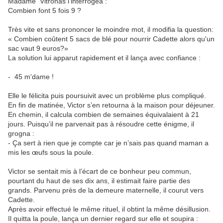
Madame Vitronas l'interrogea :
Combien font 5 fois 9 ?
Très vite et sans prononcer le moindre mot, il modifia la question:
« Combien coûtent 5 sacs de blé pour nourrir Cadette alors qu'un
sac vaut 9 euros?»
La solution lui apparut rapidement et il lança avec confiance :
- 45 m'dame !
Elle le félicita puis poursuivit avec un problème plus compliqué.
En fin de matinée, Victor s’en retourna à la maison pour déjeuner.
En chemin, il calcula combien de semaines équivalaient à 21
jours. Puisqu’il ne parvenait pas à résoudre cette énigme, il
grogna :
- Ça sert à rien que je compte car je n’sais pas quand maman a
mis les œufs sous la poule.
Victor se sentait mis à l’écart de ce bonheur peu commun,
pourtant du haut de ses dix ans, il estimait faire partie des
grands. Parvenu près de la demeure maternelle, il courut vers
Cadette.
Après avoir effectué le même rituel, il obtint la même désillusion.
Il quitta la poule, lança un dernier regard sur elle et soupira :