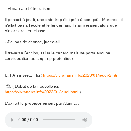
- M'man a p't-être raison...
Il pensait à jeudi, une date trop éloignée à son goût. Mercredi, il
n'allait pas à l'école et le lendemain, ils arriveraient alors que
Victor serait en classe.
- J'ai pas de chance, jugea-t-il.
Il traversa l’enclos, salua le canard mais ne porta aucune
considération au coq trop prétentieux.
[...]
À suivre... Ici:
https://vivranans.info/2023/01/jeudi-2.html
🧐: ( Début de la nouvelle ici:
https://vivranans.info/2023/01/jeudi.html
)
L'extrait lu
provisoirement
par Alain L. :