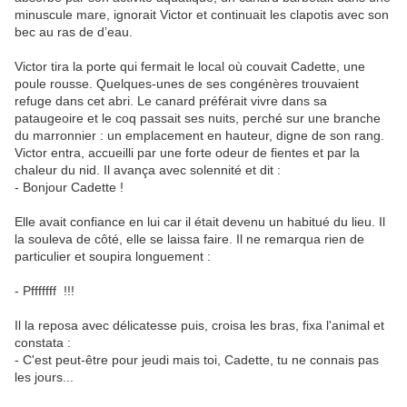
minuscule mare, ignorait Victor et continuait les clapotis avec son
bec au ras de d’eau.
Victor tira la porte qui fermait le local où couvait Cadette, une
poule rousse. Quelques-unes de ses congénères trouvaient
refuge dans cet abri. Le canard préférait vivre dans sa
pataugeoire et le coq passait ses nuits, perché sur une branche
du marronnier : un emplacement en hauteur, digne de son rang.
Victor entra, accueilli par une forte odeur de fientes et par la
chaleur du nid. Il avança avec solennité et dit :
- Bonjour Cadette !
Elle avait confiance en lui car il était devenu un habitué du lieu. Il
la souleva de côté, elle se laissa faire. Il ne remarqua rien de
particulier et soupira longuement :
- Pfffffff !!!
Il la reposa avec délicatesse puis, croisa les bras, fixa l'animal et
constata :
- C'est peut-être pour jeudi mais toi, Cadette, tu ne connais pas
les jours...