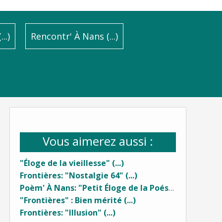
..)
Rencontr' À Nans (...)
Vous aimerez aussi :
"Éloge de la vieillesse" (...)
Frontières: "Nostalgie 64" (...)
Poèm' À Nans: "Petit Éloge de la Poésie" (1) ...
"Frontières" : Bien mérité (...)
Frontières: "Illusion" (...)