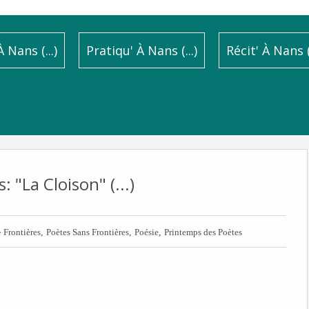
 Nans (...)
Pratiqu' À Nans (...)
Récit' À Nans (.
: "La Cloison" (...)

,
,
,
Frontières
Poètes Sans Frontières
Poésie
Printemps des Poètes