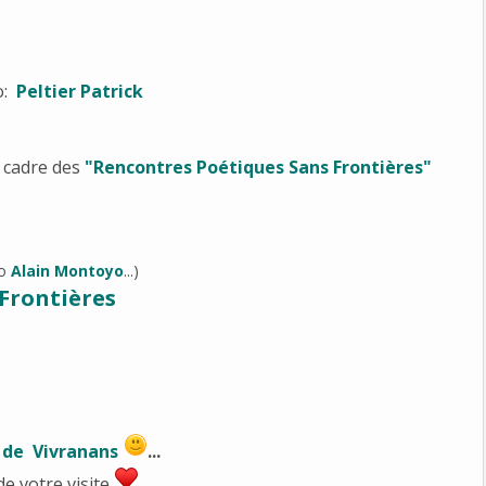
o:
Peltier Patrick
e cadre des
"Rencontres Poétiques Sans Frontières"
to
Alain Montoyo
...)
Frontières
 de Vivranans
...
de votre visite
...