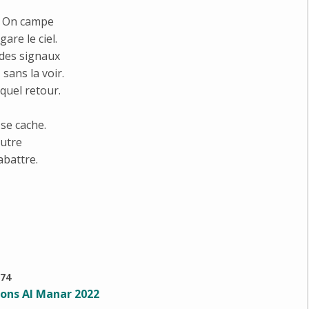
s. On campe
are le ciel.
 des signaux
 sans la voir.
 quel retour.
e se cache.
autre
abattre.
74
ions Al Manar 2022