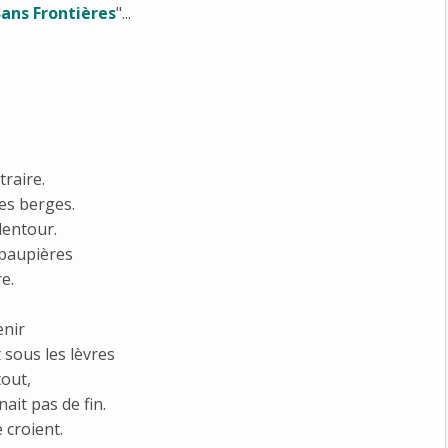
ans Frontières
"...
traire.
les berges.
alentour.
s paupières
e.
enir
 sous les lèvres
tout,
ait pas de fin.
 croient.