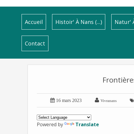
Accueil
Histoir' À Nans (...)
Natur' À
Contact
Frontières


16 mars 2023
Vivranans
Powered by
Translate