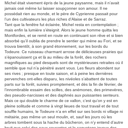
Michel était vivement épris de la jeune paysanne, mais il n’avait
jamais osé même lui laisser soupçonner son amour. Il ne
possédait rien au monde, et le père de Cyprienne passait pour
l’un des cultivateurs les plus riches d’Alaise et de Sarraz.
Tant que la fenêtre fut éclairée, Michel resta en contemplation ;
mais enfin la lumière s’éteignit. Alors le jeune homme quitta les
Montfordes, et se remit en route en continuant son rêve et si bien
absorbé qu’il oublia de prendre le sentier qui mène au Fori, et se
trouva bientôt, à son grand étonnement, sur les bords du
Todeure. Ce ruisseau charmant arrose de délicieuses prairies qui
s’épanouissent ça et là au milieu de la forêt, des rochers
magnifiques au pied desquels sont de mystérieuses retraites où il
semble que nul n’a pénétré avant vous. Les fleurs abondent sur
ses rives ; presque en toute saison, et à peine les dernières
pervenches ont-elles disparu, les nivéoles s’abattent de toutes
parts sur la forêt, suivies promptement, et dès la fin de février, de
l’innombrable essaim des scilles, des anémones, des primevères,
des pseudo-narcisses et des daphnés aux puissantes senteurs.
Mais ce qui double le charme de ce vallon, c’est qu’on y est en
pleine solitude et comme à vingt lieues de tout travail et de tout
souffle humains, le Todeure n’a en effet sur ses bords ni village ni
métairie, pas même un seul moulin, et, sauf les jours où les
arbres tombent sous la hache du bûcheron, on n’y entend d’autre
bruit que celui des eaux courantes et le caquetage joyeux des