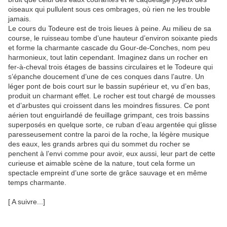
oiseaux qui pullulent sous ces ombrages, où rien ne les trouble
jamais.
Le cours du Todeure est de trois lieues à peine. Au milieu de sa
course, le ruisseau tombe d’une hauteur d’environ soixante pieds
et forme la charmante cascade du Gour-de-Conches, nom peu
harmonieux, tout latin cependant. Imaginez dans un rocher en
fer-à-cheval trois étages de bassins circulaires et le Todeure qui
s’épanche doucement d’une de ces conques dans l’autre. Un
léger pont de bois court sur le bassin supérieur et, vu d’en bas,
produit un charmant effet. Le rocher est tout chargé de mousses
et d’arbustes qui croissent dans les moindres fissures. Ce pont
aérien tout enguirlandé de feuillage grimpant, ces trois bassins
superposés en quelque sorte, ce ruban d’eau argentée qui glisse
paresseusement contre la paroi de la roche, la légère musique
des eaux, les grands arbres qui du sommet du rocher se
penchent à l’envi comme pour avoir, eux aussi, leur part de cette
curieuse et aimable scène de la nature, tout cela forme un
spectacle empreint d’une sorte de grâce sauvage et en même
temps charmante.
[ A suivre...]