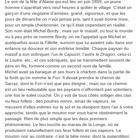
Le soir de la fête d’Alaise qui eut lieu en juin 1859, un jeune
homme s’apprêtait vers neuf heures à quitter le village. C’était un
garçon d’une vingtaine d’années, grand, vigoureux, et que les
jours de dimanche on n’eût jamais pris, tant il avait bonne mine,
pour un simple charbonnier, ce qu’il était cependant en réalité.
Son nom était Michel Bordy ; mais sur le massif, où tout le monde
ou à peu près se nomme Bordy, on ne l’appelait que Michel et
quelquefois aussi
la Fillette
, surnom que lui avaient valu dans son
enfance sa douceur et son extrême timidité. Chaque paysan du
massif a son sobriquet, l’un
le Capucin
, l’autre
le Dragon
, celui-ci
la Loutre
, etc., et ces sobriquets, qui se transmettent souvent de
père en fils, forment comme un second nom de famille.
Michel avait sa baraque et ses fours à charbon dans la partie de
la forêt qu’on nomme le
Fori
. Il devait prendre le chemin de
Sarraz, dont le Fori n’est que peu éloigné ; mais sur ce chemin
est un lieu redoutable que les paysans n’affrontent pas volontiers
une fois le soleil couché. On y voit de tous côtés voltiger des
clas
ou feux follets ; des
poutres noires
, amas de vapeurs, se
meuvent d’elles-mêmes sur le sol et se dissipent dans l’air à votre
approche, tandis que le
mouton noir
vous barre obstinément le
passage. Rien de plus simple que les deux premiers
phénomènes. Le lieu touche au marais de la Longe, où se
produisent naturellement ces feux follets et ces vapeurs. Le
mouton noir au contraire, c’est la bête noire, dont la superstition