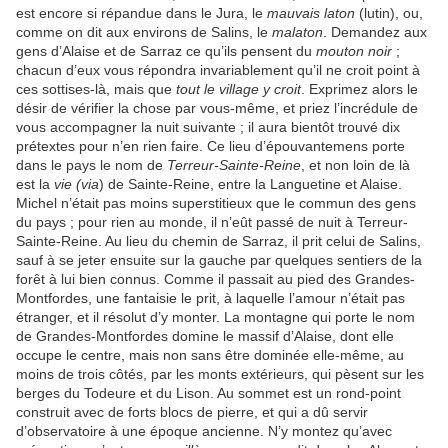
est encore si répandue dans le Jura, le
mauvais laton
(lutin), ou,
comme on dit aux environs de Salins, le
malaton
. Demandez aux
gens d’Alaise et de Sarraz ce qu’ils pensent du
mouton noir
;
chacun d’eux vous répondra invariablement qu’il ne croit point à
ces sottises-là, mais que
tout le village y croit
. Exprimez alors le
désir de vérifier la chose par vous-même, et priez l’incrédule de
vous accompagner la nuit suivante ; il aura bientôt trouvé dix
prétextes pour n’en rien faire. Ce lieu d’épouvantemens porte
dans le pays le nom de
Terreur-Sainte-Reine
, et non loin de là
est la
vie (via
) de Sainte-Reine, entre la Languetine et Alaise.
Michel n’était pas moins superstitieux que le commun des gens
du pays ; pour rien au monde, il n’eût passé de nuit à Terreur-
Sainte-Reine. Au lieu du chemin de Sarraz, il prit celui de Salins,
sauf à se jeter ensuite sur la gauche par quelques sentiers de la
forêt à lui bien connus. Comme il passait au pied des Grandes-
Montfordes, une fantaisie le prit, à laquelle l’amour n’était pas
étranger, et il résolut d’y monter. La montagne qui porte le nom
de Grandes-Montfordes domine le massif d’Alaise, dont elle
occupe le centre, mais non sans être dominée elle-même, au
moins de trois côtés, par les monts extérieurs, qui pèsent sur les
berges du Todeure et du Lison. Au sommet est un rond-point
construit avec de forts blocs de pierre, et qui a dû servir
d’observatoire à une époque ancienne. N’y montez qu’avec