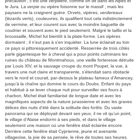
précaution ; c’est une
verpillère
, comme on dit dans les Alpes et
le Jura. La
verpie
ou vipère foisonne sur le massif ; mais les
paysans ne la craignent guère. Orvets, vipères,
verdereaux
(lézards verts), couleuvres, ils qualifient tout cela indistinctement
de
vermine
, et leur courent sus avec la moindre baguette de
coudrier et souvent avec le pied seulement. Malgré le taillis et la
broussaille, Michel fut bientôt à la plate-forme. Les vipères
dormaient ; il n’eut pas à s’en inquiéter. La lune éclairait au loin
ce pays si pittoresquement accidenté. Resserrée de trois côtés
parle gigantesque fer à cheval qui a pour points culminans les
ruines du château de Montmahoux, une vieille forteresse détruite
par Louis XIV, et la sauvage croupe du mont Poupet, la vue, à
travers une nuit claire et transparente, s’étendait sans obstacle
vers le nord et courait, par-dessus le plateau fameux d’Amancey,
jusqu’à la chaîne qui domine le cours du Doubs. Enfant du pays
et habitué à se lever chaque nuit pour surveiller ses fours à
charbon, Michel était familiarisé de longue date et avec les
magnifiques aspects de la nature jurassienne et avec les graves
délices des nuits d’été dans la solitude des forêts. Du vaste
panorama qui se déployait devant ses yeux, il ne vit qu’un point,
le village d’Alaise endormi à ses pieds, et dans le village
seulement une maison où une fenêtre était éclairée encore.
Derrière cette fenêtre était Cyprienne, jeune et avenante
villageoise, la joie de sa pensée, le rêve de toutes ses heures.