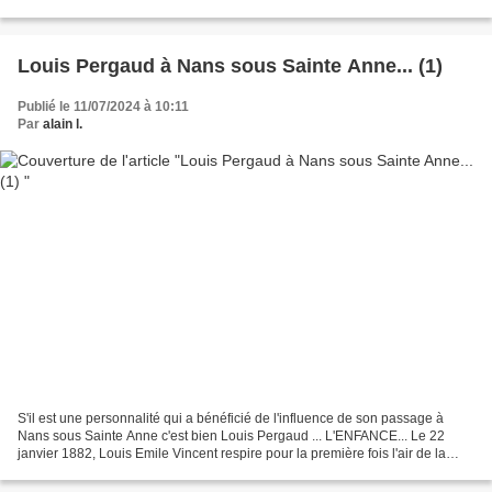
comme un andain de silence, et un hurlement qui...
Louis Pergaud à Nans sous Sainte Anne... (1)
Publié le 11/07/2024 à 10:11
Par
alain l.
S'il est une personnalité qui a bénéficié de l'influence de son passage à
Nans sous Sainte Anne c'est bien Louis Pergaud ... L'ENFANCE... Le 22
janvier 1882, Louis Emile Vincent respire pour la première fois l'air de la
Comté dans le petit village de...