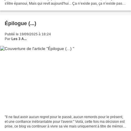
s'être épanoui, Mais qui revit aujourd'hui... Ça n’existe pas, ça n’existe pas...
Eh ! Pourquoi...
Épilogue (...)
Publié le 19/09/2025 à 18:24
Par
Les 3 A...
"Il ne faut avoir aucun regret pour le passé, aucun remords pour le présent,
et une confiance inébranlable pour l'avenir." Voilà, cette fois ma décision est
prise, ce blog va continuer à vivre sa vie mais uniquement à titre de mémoire