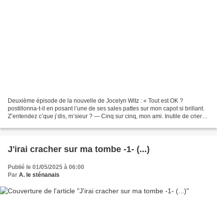
Deuxième épisode de la nouvelle de Jocelyn Witz : « Tout est OK ?
postillonna-t-il en posant l’une de ses sales pattes sur mon capot si brillant.
Z’entendez c’que j’dis, m’sieur ? — Cinq sur cinq, mon ami. Inutile de crier
comme ça. — Qu’est-ce qu’il...
J'irai cracher sur ma tombe -1- (...)
Publié le 01/05/2025 à 06:00
Par
A. le sténanais