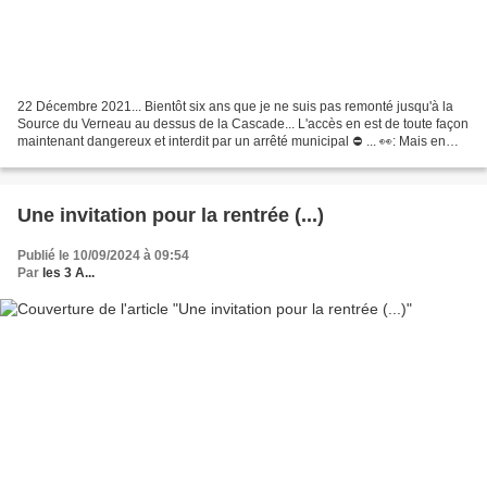
22 Décembre 2021... Bientôt six ans que je ne suis pas remonté jusqu'à la
Source du Verneau au dessus de la Cascade... L'accès en est de toute façon
maintenant dangereux et interdit par un arrêté municipal ⛔ ... 👀: Mais en
janvier 2016, j'avais fait des...
Une invitation pour la rentrée (...)
Publié le 10/09/2024 à 09:54
Par
les 3 A...