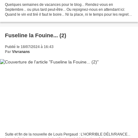
Quelques semaines de vacances pour le blog... Rendez-vous en
Septembre... ou plus tard peut-être... Ou rejoignez-nous en attendant ici:
Quand le vin est tiré il faut le boire... Ni la place, ni le temps pour les regrets,
il faut cette fois avancer sans...
Fuseline la Fouine... (2)
Publié le 18/07/2024 à 16:43
Par
Vivranans
Suite et fin de la nouvelle de Louis Pergaud : L’HORRIBLE DÉLIVRANCE...