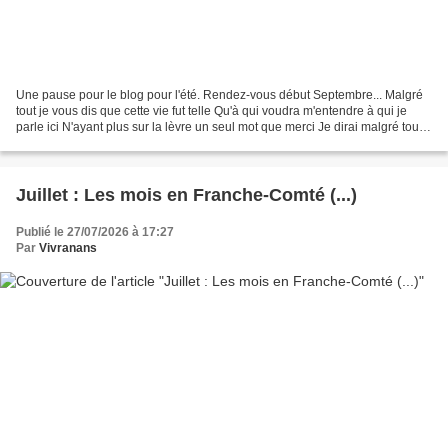
Une pause pour le blog pour l'été. Rendez-vous début Septembre... Malgré
tout je vous dis que cette vie fut telle Qu'à qui voudra m'entendre à qui je
parle ici N'ayant plus sur la lèvre un seul mot que merci Je dirai malgré tout
que cette vie fut belle......
Juillet : Les mois en Franche-Comté (...)
Publié le 27/07/2026 à 17:27
Par
Vivranans