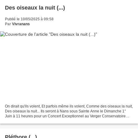
Des oiseaux la nuit (...)
Publié le 10/05/2025 à 09:58
Par
Vivranans
On dirait qu'ils volent, Et parfois même ils volent, Comme des oiseaux la nuit,
Des oiseaux la nuit... Ils seront à Nans sous Sainte Anne le Dimanche 1°
Juin à 11 heures pour un Concert Exceptionnel au Verger Conservatoire
dans le cadre des Récits Vivants...
Pléthore (...)