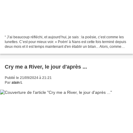
“ J’ai beaucoup réfléchi, et aujourd’hui, je sais : la poésie, c’est comme les
lunettes. C’est pour mieux voir. » Poèm' à Nans est cette fois terminé depuis
deux mois et il est temps maintenant d'en établir un bilan... Alors, comme
nous vivons une époque...
Cry me a River, le jour d'après ...
Publié le 21/09/2024 à 21:21
Par
alain l.