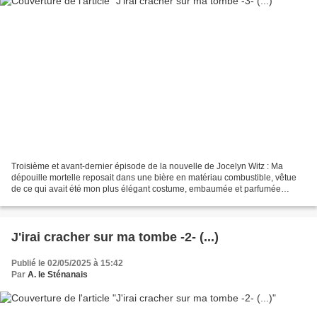
Troisième et avant-dernier épisode de la nouvelle de Jocelyn Witz : Ma
dépouille mortelle reposait dans une bière en matériau combustible, vêtue
de ce qui avait été mon plus élégant costume, embaumée et parfumée
comme une cocotte. Voisins, amis, ex-collègues...
J'irai cracher sur ma tombe -2- (...)
Publié le 02/05/2025 à 15:42
Par
A. le Sténanais