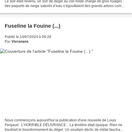
Le soir était revenu, un soir de dégel au ciel livide chargé de gros nuages :
des paquets de neige saturés d’eau s’égouttaient des grands arbres comme
le linge d’une immense lessive,...
Fuseline la Fouine (...)
Publié le 14/07/2024 à 09:28
Par
Vivranans
Nous commençons aujourd'hui la publication d'une nouvelle de Louis
Pergaud : L’HORRIBLE DÉLIVRANCE... La ténèbre était opaque. Rien ne
troublait le bourdonnement du dégel. Un soudain déclic de métal faucha