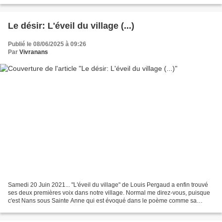
sans nouvelle publication......
Le désir: L'éveil du village (...)
Publié le 08/06/2025 à 09:26
Par
Vivranans
Samedi 20 Juin 2021... "L'éveil du village" de Louis Pergaud a enfin trouvé
ses deux premières voix dans notre village. Normal me direz-vous, puisque
c'est Nans sous Sainte Anne qui est évoqué dans le poème comme sa
deuxième partie l'atteste: " Village...