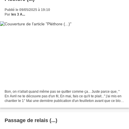
Publié le 09/05/2025 à 19:10
Par
les 3 A...
Bon, on n'allait quand même pas se quitter comme ça... Juste parce que, "
En Avril ne te découvre pas d'un fil, En mai, fais ce qu'il te plait..." j'ai mis en
chantier le 1° Mai une dernière publication d'un feuilleton avant que ce blog,
tel la Belle...
Passage de relais (...)