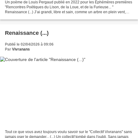
Un poème de Louis Pergaud publié en 2022 pour les Éphémères premières
"Rencontres Poétiques du Lison, de la Loue, et de la Furieuse... "
Renaissance (...) J’ai grandi, libre et sain, comme un arbre en plein vent,
L’air vif de la Comté tanna ma rude écorce...
Renaissance (...)
Publié le 02/04/2026 à 09:06
Par
Vivranans
Tout ce que vous avez toujours voulu savoir sur le "Collectif Vivranans" sans
jamais oser le demander... (...) Un collectif tombé dans l'oubli, Sans jamais