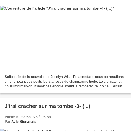
Suite et fin de la nouvelle de Jocelyn Witz : En attendant, nous poireautions
en grignotant des petits fours arrosés de champagne tiède. Le crématoire,
nous informait-on, n’avait pas encore atteint la température idoine. Certains
tripotaient leur portable,...
J'irai cracher sur ma tombe -3- (...)
Publié le 03/05/2025 à 06:58
Par
A. le Sténanais