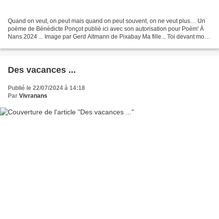
Quand on veut, on peut mais quand on peut souvent, on ne veut plus… Un
poème de Bénédicte Ponçot publié ici avec son autorisation pour Poèm' À
Nans 2024 ... Image par Gerd Altmann de Pixabay Ma fille... Toi devant moi
derrière tes couilles devant mes...
Des vacances ...
Publié le 22/07/2024 à 14:18
Par
Vivranans