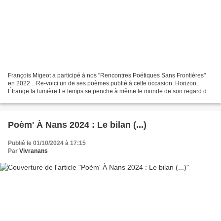
François Migeot a participé à nos "Rencontres Poétiques Sans Frontières"
en 2022... Re-voici un de ses poèmes publié à cette occasion: Horizon...
Étrange la lumière Le temps se penche à même le monde de son regard de
rouille et ses revers d'ombre qui...
Poèm' À Nans 2024 : Le bilan (...)
Publié le 01/10/2024 à 17:15
Par
Vivranans