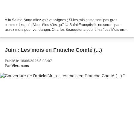
À la Sainte-Anne allez voir vos vignes ; Si les raisins ne sont pas gros
comme des pois, Vous êtes sûrs qu'à la Saint François Ils ne seront pas
assez mûrs pour vendanger. Charles Beauquier a publié les "Les Mois en
Franche-Comté" dans la Revue des Traditions,...
Juin : Les mois en Franche Comté (...)
Publié le 18/06/2026 à 08:07
Par
Vivranans