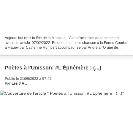
Aujourd'hui c'est la fête de la Musique... Alors l'occasion de remettre en
avant cet article: 07/02/2022: Entendu hier cette chanson à la Ferme Courbet
à Flagey par Catherine Humbert accompagnée par André à l'Orgue de
Barbarie *... Le Pieu... [...] Alors,...
Poètes à l'Unisson: #L'Éphémère : (...)
Publié le 21/06/2022 à 07:45
Par
Les 3 A...