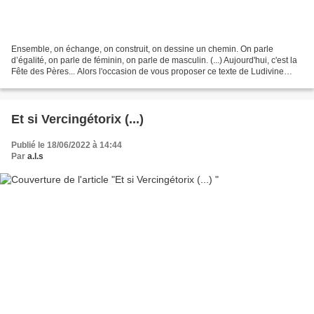
Ensemble, on échange, on construit, on dessine un chemin. On parle
d’égalité, on parle de féminin, on parle de masculin. (...) Aujourd'hui, c'est la
Fête des Pères... Alors l'occasion de vous proposer ce texte de Ludivine
Faivre... Une texte de Ludivine...
Et si Vercingétorix (...)
Publié le 18/06/2022 à 14:44
Par
a.l.s