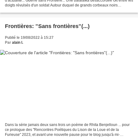
d'actualité... Guerre sans Frontière... Une balalaïka désaccordée Git entre les
doigts révulsés d'un soldat Autour duquel de grands corbeaux noirs
tournoient. Le gosse, car c'en est un, dort...
Frontières: "Sans frontières"(...)
Publié le 19/08/2022 à 15:27
Par
alain l.
Dans la série jamais deux sans trois un poème de Rhita Benjelloun ... pour
ce prologue des "Rencontres Poétiques du Lison de la Loue et de la
Furieuse" 2023, et avant une nouvelle pause pour le blog jusqu'à mi-