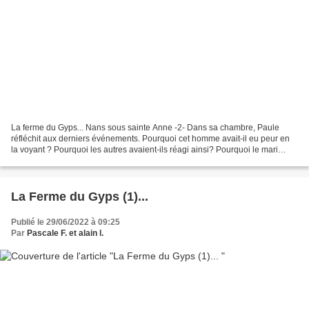
La ferme du Gyps... Nans sous sainte Anne -2- Dans sa chambre, Paule
réfléchit aux derniers événements. Pourquoi cet homme avait-il eu peur en
la voyant ? Pourquoi les autres avaient-ils réagi ainsi? Pourquoi le mari
d’Emma avait-il le regard fuyant devant...
La Ferme du Gyps (1)...
Publié le 29/06/2022 à 09:25
Par
Pascale F. et alain l.