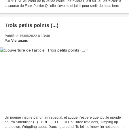
FURIEUSE Au cœur de la vallée coule une rivière C'est au lieu dit "Scier" à
la source de Faux Perrier Qu'elle s'éveille et jaillit pour sortir de sous terre
D'après ce que l'on...
Trois petits points (...)
Publié le 15/06/2022 à 13:40
Par
Vivranans
Un poème inspiré par un ami spécial, et auquel j'espère que tout le monde
pourra s'identifier. (...) THREE LITTLE DOTS Three little dots, Jumping up
and down, Wriggling about, Dancing around. To let me know I'm not alone,