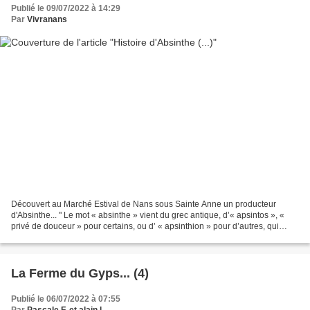
Publié le 09/07/2022 à 14:29
Par
Vivranans
Découvert au Marché Estival de Nans sous Sainte Anne un producteur
d'Absinthe... " Le mot « absinthe » vient du grec antique, d’« apsintos », «
privé de douceur » pour certains, ou d’ « apsinthion » pour d’autres, qui
signifie – et c’est cocasse ! –...
La Ferme du Gyps... (4)
Publié le 06/07/2022 à 07:55