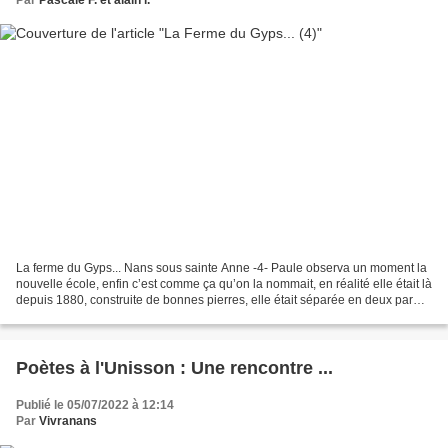
Par
Pascale F. et alain l.
La ferme du Gyps... Nans sous sainte Anne -4- Paule observa un moment la
nouvelle école, enfin c’est comme ça qu’on la nommait, en réalité elle était là
depuis 1880, construite de bonnes pierres, elle était séparée en deux par
une grille, d’un côté les...
Poètes à l'Unisson : Une rencontre ...
Publié le 05/07/2022 à 12:14
Par
Vivranans