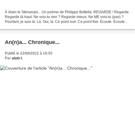
À Alain le Sténanais... Un poème de Philippe Bottella: REGARDE ! Regarde.
Regarde là-haut. Ne vois-tu rien ? Regarde mieux. Ne ME vois-tu (pas) ?
Pourtant, je suis là. Là. Oui, là. Ce point noir. Ce point fixe. Écoute. Écoute
bien. N'entends-tu rien ?...
An(n)a... Chronique...
Publié le 22/08/2022 à 19:55
Par
alain l.