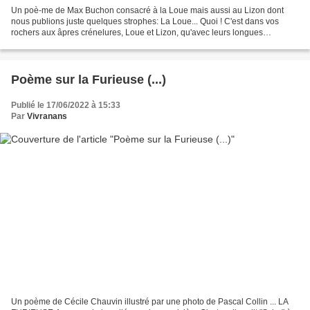
Un poè-me de Max Buchon consacré à la Loue mais aussi au Lizon dont
nous publions juste quelques strophes: La Loue... Quoi ! C'est dans vos
rochers aux âpres crénelures, Loue et Lizon, qu'avec leurs longues
chevelures, Ces beaux géants tout nus, la framée...
Poème sur la Furieuse (...)
Publié le 17/06/2022 à 15:33
Par
Vivranans
Un poème de Cécile Chauvin illustré par une photo de Pascal Collin ... LA