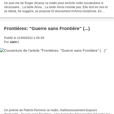
Un poè-me de Roger Alcaraz ce matin pour enrichir notre vocabulaire si
nécessaire... La belle Anna... La belle Anna n'existe pas. Elle dort en moi et
se débat, Se suggère, se propose Et doucement m'Anna morphose. En
cénobite rien ne l'arrête Elle en profite,...
Frontières: "Guerre sans Frontière" (...)
Publié le 21/08/2022 à 06:59
Par
alain l.
Un poème de Patrick Peronne ce matin, malheureusement toujours