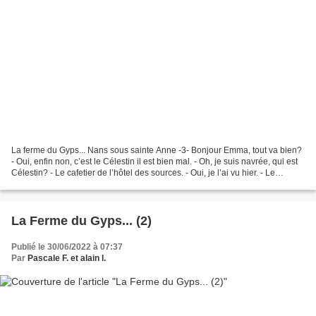
La ferme du Gyps... Nans sous sainte Anne -3- Bonjour Emma, tout va bien?
- Oui, enfin non, c’est le Célestin il est bien mal. - Oh, je suis navrée, qui est
Célestin? - Le cafetier de l’hôtel des sources. - Oui, je l’ai vu hier. - Le
docteur a dit que...
La Ferme du Gyps... (2)
Publié le 30/06/2022 à 07:37
Par
Pascale F. et alain l.