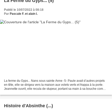
La Ferme du Gyps... (5)
Publié le 10/07/2022 à 08:18
Par
Pascale F. et alain l.
La ferme du Gyps... Nans sous sainte Anne -5- Paule avait d’autres projets
en tête, elle se dirigea vers la maison aux volets verts et frappa à la porte.
Jeannette ouvrit, elle recula de stupeur, portant sa main à sa bouche comme
pour en étouffer les...
Histoire d'Absinthe (...)