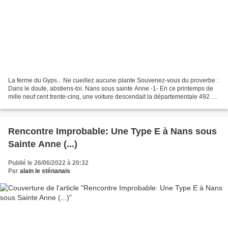
La ferme du Gyps... Ne cueillez aucune plante Souvenez-vous du proverbe :
Dans le doute, abstiens-toi. Nans sous sainte Anne -1- En ce printemps de
mille neuf cent trente-cinq, une voiture descendait la départementale 492 qui
conduisait d’Amancey à Nans...
Rencontre Improbable: Une Type E à Nans sous
Sainte Anne (...)
Publié le 26/06/2022 à 20:32
Par
alain le sténanais