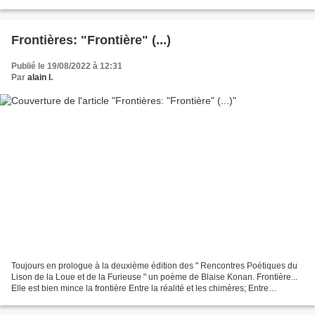
Septembre... Sans Frontières... Je veux vivre,...
Frontières: "Frontière" (...)
Publié le 19/08/2022 à 12:31
Par
alain l.
Toujours en prologue à la deuxième édition des " Rencontres Poétiques du
Lison de la Loue et de la Furieuse " un poème de Blaise Konan. Frontière...
Elle est bien mince la frontière Entre la réalité et les chimères; Entre
l'intrépide enthousiasme De ses...