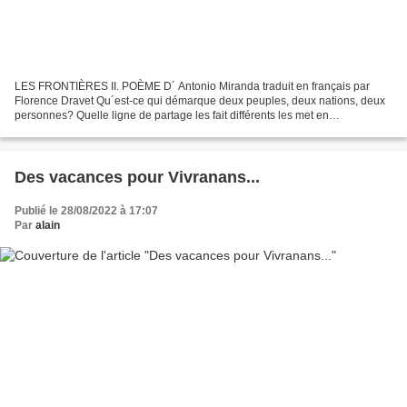
LES FRONTIÈRES II. POÈME D´ Antonio Miranda traduit en français par
Florence Dravet Qu´est-ce qui démarque deux peuples, deux nations, deux
personnes? Quelle ligne de partage les fait différents les met en
contrepoint? Et les nations sans territoire les...
Des vacances pour Vivranans...
Publié le 28/08/2022 à 17:07
Par
alain