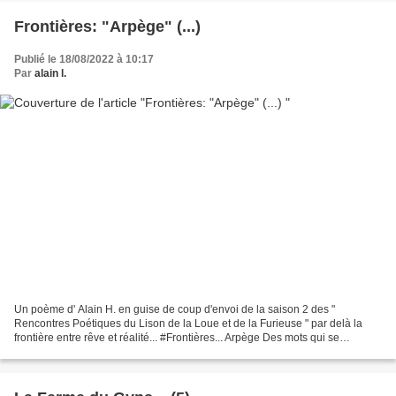
Frontières: "Arpège" (...)
Publié le 18/08/2022 à 10:17
Par
alain l.
Un poème d' Alain H. en guise de coup d'envoi de la saison 2 des "
Rencontres Poétiques du Lison de la Loue et de la Furieuse " par delà la
frontière entre rêve et réalité... #Frontières... Arpège Des mots qui se
mélangent Sort un parfum étrange Qui révèle...