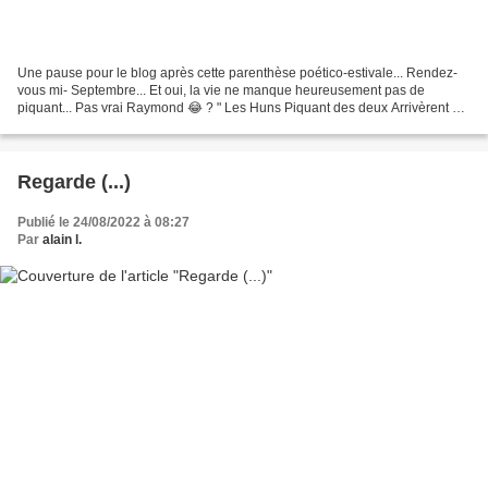
Une pause pour le blog après cette parenthèse poético-estivale... Rendez-
vous mi- Septembre... Et oui, la vie ne manque heureusement pas de
piquant... Pas vrai Raymond 😂 ? " Les Huns Piquant des deux Arrivèrent à
Troyes Quatre à Quatre... " ( Raymond...
Regarde (...)
Publié le 24/08/2022 à 08:27
Par
alain l.