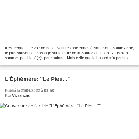
Il est fréquent de voir de belles voitures anciennes à Nans sous Sainte Anne,
le plus souvent de passage sur la route de la Source du Lison. Nous n'en
sommes pas blasé(e)s pour autant... Mais celle que le hasard m'a permis de
voir se garer devant la Laiterie...
L'Éphémère: "Le Pieu..."
Publié le 21/06/2022 à 08:58
Par
Vivranans