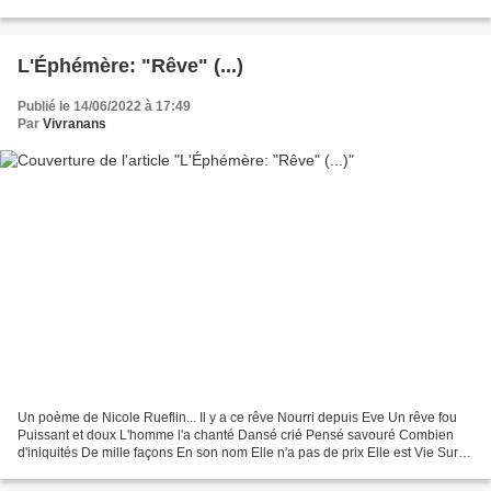
And someone is there On the screen...
L'Éphémère: "Rêve" (...)
Publié le 14/06/2022 à 17:49
Par
Vivranans
Un poème de Nicole Rueflin... Il y a ce rêve Nourri depuis Eve Un rêve fou
Puissant et doux L'homme l'a chanté Dansé crié Pensé savouré Combien
d'iniquités De mille façons En son nom Elle n'a pas de prix Elle est Vie Sur
toutes les lèvres Elle est fièvre...