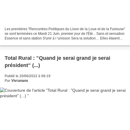
Les premières "Rencontres Poétiques du Lison de la Loue et de la Furieuse"
se sont terminées ce Mardi 21 Juin, premier jour de l'Été... Sans et sensation
Essence et sans station S'unir à l 'unisson Sera la solution… Elles étaient
dédiées à Jean-Charles...
Total Rural : "Quand je serai grand je serai
président" (...)
Publié le 20/06/2022 à 08:19
Par
Vivranans