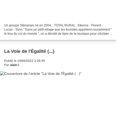
Un groupe Sténanais né en 2004... TOTAL RURAL : Etienne - Florent -
Lucas - Yann " Dans un petit village que les touristes appellent couramment "
le trou du cul du monde ", on a décidé de faire de la musique pour s'éclater."
Une de leurs chansons qui...
La Voie de l'Égalité (...)
Publié le 19/06/2022 à 08:45
Par
alain l.