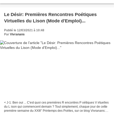
gage d’une éternité ; Dévots...
Le Désir: Premières Rencontres Poétiques
Virtuelles du Lison (Mode d'Emploi)...
Publié le 12/03/2021 à 10:48
Par
Vivranans
< J-1: Ben oui ... C'est quoi ces premières R encontres P oétiques V irtuelles
du L ison qui commencent demain ? Tout simplement, chaque jour de cette
première semaine du XXIII° Printemps des Poètes, sur ce blog Vivranans: