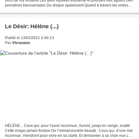
bord de ma fontaine Les ailes repliées Indolente et pourtant Aux aguets Des
premières transversales Du disque opalescent Quand à travers les voiles
Des brumes évanescentes Un rayon...
Le Désir: Hélène (...)
Publié le 13/03/2021 à 00:13
Par
Vivranans
HÉLÈNE... Ceux qui, pour t’avoir reconnue, Auront, jusqu’en songe, exalté
Cette image jamais fondue De l’immarcescible beauté ; Ceux qui, d’une rive
inconnue, Viendront pour vivre en sa clarté, Et demander à sa chair nue Le