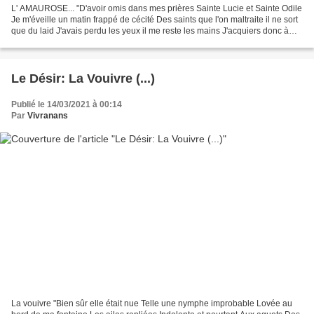
L' AMAUROSE... "D'avoir omis dans mes prières Sainte Lucie et Sainte Odile
Je m'éveille un matin frappé de cécité Des saints que l'on maltraite il ne sort
que du laid J'avais perdu les yeux il me reste les mains J'acquiers donc à
crédit quelques livres...
Le Désir: La Vouivre (...)
Publié le 14/03/2021 à 00:14
Par
Vivranans
La vouivre "Bien sûr elle était nue Telle une nymphe improbable Lovée au