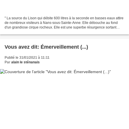
" La source du Lison qui débite 600 litres à la seconde en basses eaux attire
de nombreux visiteurs à Nans-sous-Sainte-Anne. Elle débouche au fond
d'un grandiose cirque rocheux. Elle est une superbe résurgence sortant
d'une grotte formée de deux branches...
Vous avez dit: Émerveillement (...)
Publié le 31/01/2021 à 11:11
Par
alain le sténanais