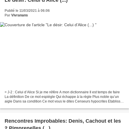
Publié le 11/03/2021 à 06:06
Par
Vivranans
< J-2 : Celui d’Alice Si je me réfère A mon dictionnaire Il est temps de faire
La définition De ce mot espiègle Qui échappe à la règle Plus noble qu’un
aigle Dans sa condition Ce mot vous le dites Censeurs hypocrites Etablissez
vite Son vrai sens profond...
Rencontres Improbables: Denis, Cachout et les
2 Pimprenelles (...)