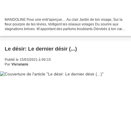
MANDOLINE Pour une entr'aperçue.... Au clair Jardin de ton visage, Sur la
fleur pourpre de tes lèvres, Voltigent les oiseaux volages Du sourire aux
stagnations brèves. M’apportant des parfums troublants Dérobés à ton cœur
curieux Ils se sont fixés, inconstants,...
Le désir: Le dernier désir (...)
Publié le 15/03/2021 à 00:15
Par
Vivranans