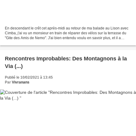
En descendant le crêt cet après-midi au retour de ma balade au Lison avec
Cimba, j'ai vu un monsieur en train de réparer des vélos sur la terrasse du
"Gite des Amis de Nemo". J'ai bien entendu voulu en savoir plus, et il a
sympathiquement accepté de nous...
Rencontres Improbables: Des Montagnons à la
Via (...)
Publié le 10/02/2021 à 13:45
Par
Vivranans