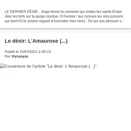
LE DERNIER DÉSIR... Ange blond du sommeil qui visites les saints Et fais
râler les forts sur ta gorge mordue, O Femme ! qui connais les sûrs poisons
qui tuent Et le solaire orgueil d’incendier mes reins ; Toi qui sus dévouer sur
de moelleux coussins Ta...
Le désir: L'Amaurose (...)
Publié le 15/03/2021 à 00:15
Par
Vivranans