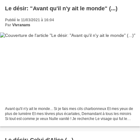
Le désir: "Avant qu'il n'y ait le monde" (...)
Publié le 11/03/2021 à 16:04
Par
Vivranans
Avant qu'il n'y ait le monde... Si je fais mes cils charbonneux Et mes yeux de
plus de lumière Et mes lèvres plus écarlates, Demandant à tous les miroirs
Si tout est comme je veux Nulle vanité ! Je recherche Le visage qui fut le
mien Avant qu'il n'y ait...
Le désir: Celui d'Alice (...)