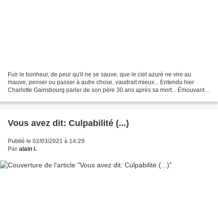
Fuir le bonheur, de peur qu'il ne se sauve, que le ciel azuré ne vire au
mauve, penser ou passer à autre chose, vaudrait mieux... Entendu hier
Charlotte Gainsbourg parler de son père 30 ans après sa mort... Émouvant
😥... et Terrible à la fois 👿... A.T...
Vous avez dit: Culpabilité (...)
Publié le 02/03/2021 à 14:29
Par
alain l.