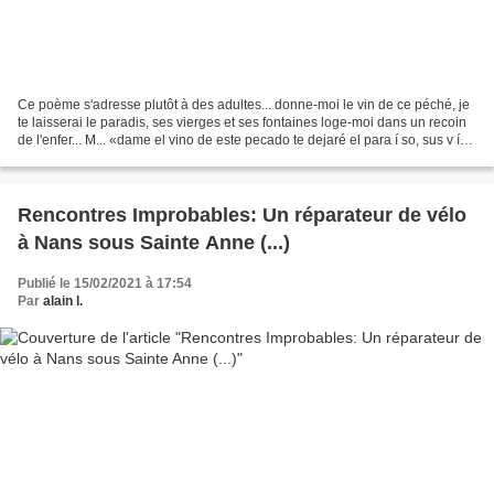
Ce poème s'adresse plutôt à des adultes... donne-moi le vin de ce péché, je
te laisserai le paradis, ses vierges et ses fontaines loge-moi dans un recoin
de l'enfer... M... «dame el vino de este pecado te dejaré el para í so, sus v í
rgenes y sus fuentes...
Rencontres Improbables: Un réparateur de vélo
à Nans sous Sainte Anne (...)
Publié le 15/02/2021 à 17:54
Par
alain l.