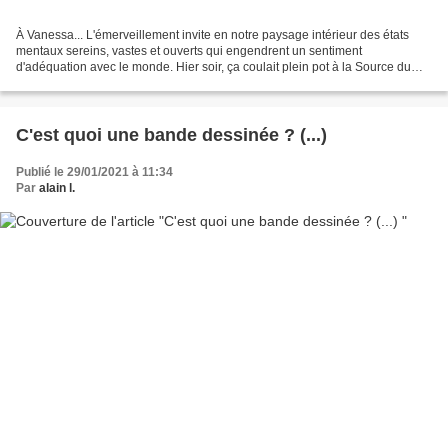
À Vanessa... L'émerveillement invite en notre paysage intérieur des états
mentaux sereins, vastes et ouverts qui engendrent un sentiment
d'adéquation avec le monde. Hier soir, ça coulait plein pot à la Source du
Lison... Un véritable émerveillement pour...
C'est quoi une bande dessinée ? (...)
Publié le 29/01/2021 à 11:34
Par
alain l.