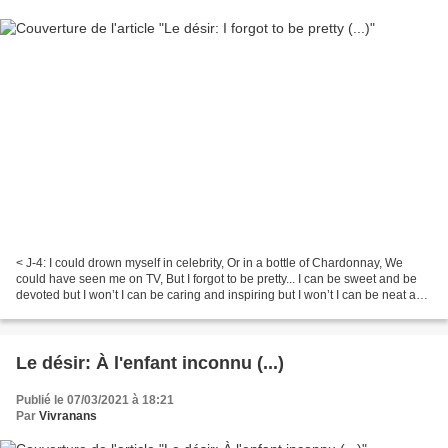
< J-4: I could drown myself in celebrity, Or in a bottle of Chardonnay, We
could have seen me on TV, But I forgot to be pretty... I can be sweet and be
devoted but I won’t I can be caring and inspiring but I won’t I can be neat and
tidy, loving but I...
Le désir: À l'enfant inconnu (...)
Publié le 07/03/2021 à 18:21
Par
Vivranans