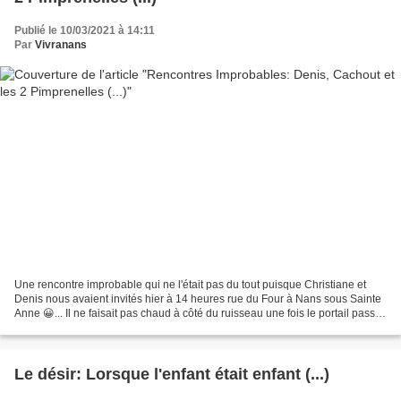
Publié le 10/03/2021 à 14:11
Par
Vivranans
Une rencontre improbable qui ne l'était pas du tout puisque Christiane et
Denis nous avaient invités hier à 14 heures rue du Four à Nans sous Sainte
Anne 😀... Il ne faisait pas chaud à côté du ruisseau une fois le portail passé ,
mais Denis et Cachout...
Le désir: Lorsque l'enfant était enfant (...)