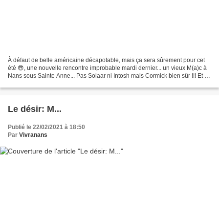
À défaut de belle américaine décapotable, mais ça sera sûrement pour cet
été 😎, une nouvelle rencontre improbable mardi dernier... un vieux M(a)c à
Nans sous Sainte Anne... Pas Solaar ni Intosh mais Cormick bien sûr !!! Et de
plus de 62 ans puisqu'il...
Le désir: M...
Publié le 22/02/2021 à 18:50
Par
Vivranans