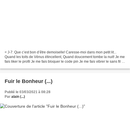
< J-7: Que c’est bon d’être demoiselle! Caresse-moi dans mon petit lit...
Quand les toits de Vénus étincellent, Quand doucement tombe la nuit! Je me
fais liker le profil Je me fais bloquer le code pin Je me fais vibrer le sans fil Je
me fais bugger la...
Fuir le Bonheur (...)
Publié le 03/03/2021 à 08:28
Par
alain (...)