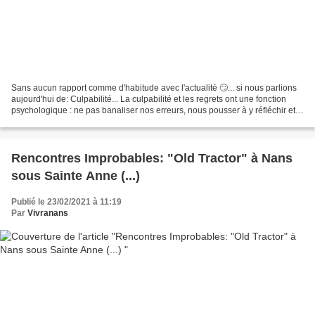
Sans aucun rapport comme d'habitude avec l'actualité 🙄... si nous parlions
aujourd'hui de: Culpabilité... La culpabilité et les regrets ont une fonction
psychologique : ne pas banaliser nos erreurs, nous pousser à y réfléchir et à
les fixer à notre mémoire...
Rencontres Improbables: "Old Tractor" à Nans
sous Sainte Anne (...)
Publié le 23/02/2021 à 11:19
Par
Vivranans