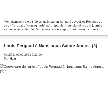
Mon attention a été attirée ce matin par un 4x4 garé devant les Repaires du
Lison * et quatre "montagnards" qui préparaient leur planning de la journée
à côté du véhicule... Je n'ai pas osé les déranger, ni leur poser de questions,
alors je suis revenu...
Louis Pergaud à Nans sous Sainte Anne... (3)
Publié le 02/02/2021 à 22:09
Par
alain l.