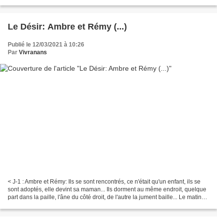
Ça aura la Couleur d'une Rencontre,...
Le Désir: Ambre et Rémy (...)
Publié le 12/03/2021 à 10:26
Par
Vivranans
< J-1 : Ambre et Rémy: Ils se sont rencontrés, ce n'était qu'un enfant, ils se
sont adoptés, elle devint sa maman... Ils dorment au même endroit, quelque
part dans la paille, l'âne du côté droit, de l'autre la jument baille... Le matin
quand j'arrive,...