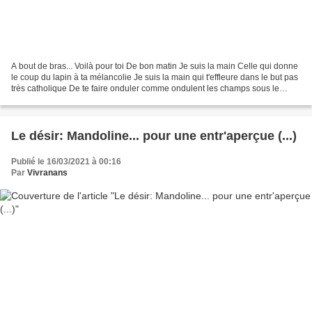
A bout de bras... Voilà pour toi De bon matin Je suis la main Celle qui donne
le coup du lapin à ta mélancolie Je suis la main qui t'effleure dans le but pas
très catholique De te faire onduler comme ondulent les champs sous le
souffle du vent Je suis...
Le désir: Mandoline... pour une entr'aperçue (...)
Publié le 16/03/2021 à 00:16
Par
Vivranans