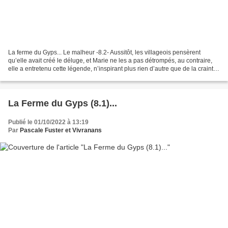
La ferme du Gyps... Le malheur -8.2- Aussitôt, les villageois pensèrent
qu’elle avait créé le déluge, et Marie ne les a pas détrompés, au contraire,
elle a entretenu cette légende, n’inspirant plus rien d’autre que de la crainte.
Tout ce qui est arrivé...
La Ferme du Gyps (8.1)...
Publié le 01/10/2022 à 13:19
Par
Pascale Fuster et Vivranans