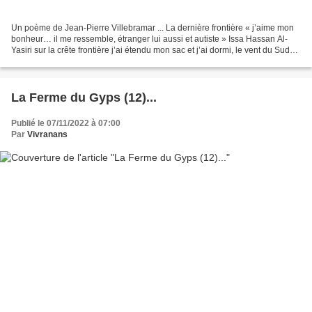
Un poème de Jean-Pierre Villebramar ... La dernière frontière « j’aime mon
bonheur… il me ressemble, étranger lui aussi et autiste » Issa Hassan Al-
Yasiri sur la crête frontière j’ai étendu mon sac et j’ai dormi, le vent du Sud
portait une poussière rose...
La Ferme du Gyps (12)...
Publié le 07/11/2022 à 07:00
Par
Vivranans