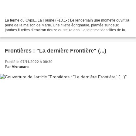
La ferme du Gyps... La Fouine ( -13.1- ) Le lendemain une momette ouvrit la
porte de la maison de Marie. Une fillette égrignaule, plantée sur deux
jambes fluettes d’environ douze ou treize ans. Le teint mat des filles de la
terre, une tignasse de feu...
Frontières : "La dernière Frontière" (...)
Publié le 07/11/2022 à 08:30
Par
Vivranans