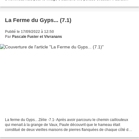
épousé une fille qui avait...
La Ferme du Gyps... (7.1)
Publié le 17/09/2022 à 12:50
Par
Pascale Fuster et Vivranans
La ferme du Gyps... Zélie -7.1- Après avoir parcouru le chemin caillouteux
qui menait à la grange de Vaux, Paule découvrit que le hameau était
constitué de deux vieilles maisons de pierres flanquées de chaque côté de
la route. Bien plus qu’isolées, elles...