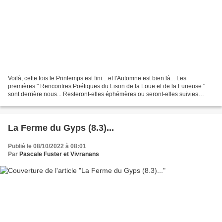
Voilà, cette fois le Printemps est fini... et l'Automne est bien là... Les
premières " Rencontres Poétiques du Lison de la Loue et de la Furieuse "
sont derrière nous... Resteront-elles éphémères ou seront-elles suivies
d'une seconde édition? L'À Venir...
La Ferme du Gyps (8.3)...
Publié le 08/10/2022 à 08:01
Par
Pascale Fuster et Vivranans