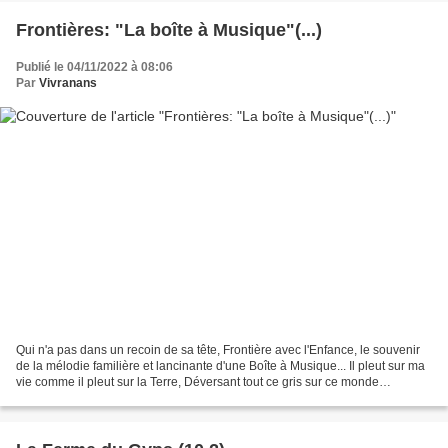
Frontières: "La boîte à Musique"(...)
Publié le 04/11/2022 à 08:06
Par
Vivranans
Qui n'a pas dans un recoin de sa tête, Frontière avec l'Enfance, le souvenir
de la mélodie familière et lancinante d'une Boîte à Musique... Il pleut sur ma
vie comme il pleut sur la Terre, Déversant tout ce gris sur ce monde
poussière, Il ne reste qu'une...