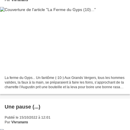
Par
Vivranans
La ferme du Gyps... Un fantôme (-10-) Aux Grands Vergers, tous les hommes
valides, la faux à la main, se préparaient à faire les foins, s’approchant de la
charrette l'Augustin prit une bouteille et la leva pour boire une bonne rasade.
Il faillit s’étrangler...
Une pause (...)
Publié le 15/10/2022 à 12:01
Par
Vivranans