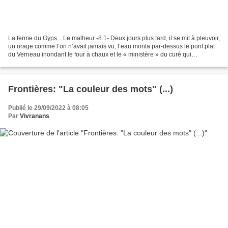
La ferme du Gyps... Le malheur -8.1- Deux jours plus tard, il se mit à pleuvoir,
un orage comme l’on n’avait jamais vu, l’eau monta par-dessus le pont plat
du Verneau inondant le four à chaux et le « ministère » du curé qui
surplombait le Verneau, l’épicerie...
Frontières: "La couleur des mots" (...)
Publié le 29/09/2022 à 08:05
Par
Vivranans