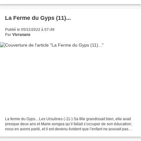
élèves de l'IME l'Eveil, une fresque...
La Ferme du Gyps (11)...
Publié le 05/11/2022 à 07:49
Par
Vivranans
La ferme du Gyps... Les Ursulines (-11-) Sa fille grandissait bien, elle avait
presque deux ans et Marie songea qu’il fallait s’occuper de son éducation;
nous en avons parlé, et il est devenu évident que l’enfant ne pouvait pas
rester trop longtemps ici...