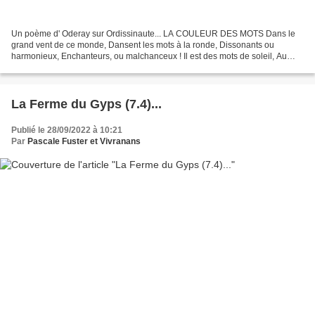
Un poème d' Oderay sur Ordissinaute... LA COULEUR DES MOTS Dans le
grand vent de ce monde, Dansent les mots à la ronde, Dissonants ou
harmonieux, Enchanteurs, ou malchanceux ! Il est des mots de soleil, Au
réconfort sans pareil ! Ils sèchent au bord des...
La Ferme du Gyps (7.4)...
Publié le 28/09/2022 à 10:21
Par
Pascale Fuster et Vivranans