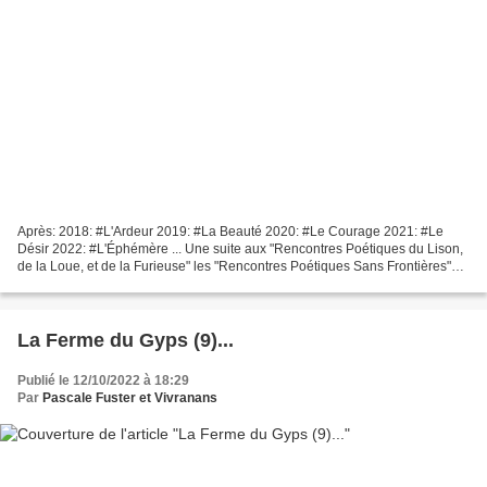
Après: 2018: #L'Ardeur 2019: #La Beauté 2020: #Le Courage 2021: #Le
Désir 2022: #L'Éphémère ... Une suite aux "Rencontres Poétiques du Lison,
de la Loue, et de la Furieuse" les "Rencontres Poétiques Sans Frontières"
2023: #Frontières Proposé par le "Collectif...
La Ferme du Gyps (9)...
Publié le 12/10/2022 à 18:29
Par
Pascale Fuster et Vivranans