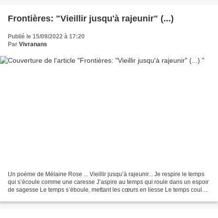
Frontières: "Vieillir jusqu'à rajeunir" (...)
Publié le 15/09/2022 à 17:20
Par
Vivranans
Un poème de Mélaine Rose ... Vieillir jusqu’à rajeunir... Je respire le temps
qui s’écoule comme une caresse J’aspire au temps qui roule dans un espoir
de sagesse Le temps s’éboule, mettant les cœurs en liesse Le temps coule,
instant de paresse Et le...