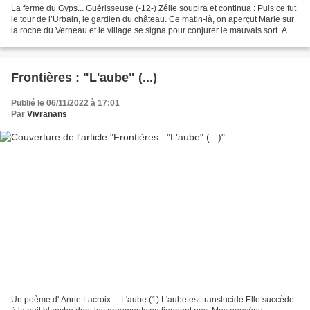
La ferme du Gyps... Guérisseuse (-12-) Zélie soupira et continua : Puis ce fut
le tour de l’Urbain, le gardien du château. Ce matin-là, on aperçut Marie sur
la roche du Verneau et le village se signa pour conjurer le mauvais sort. Au
château du Fresnet,...
Frontières : "L'aube" (...)
Publié le 06/11/2022 à 17:01
Par
Vivranans
Un poème d' Anne Lacroix. .. L'aube (1) L'aube est translucide Elle succède