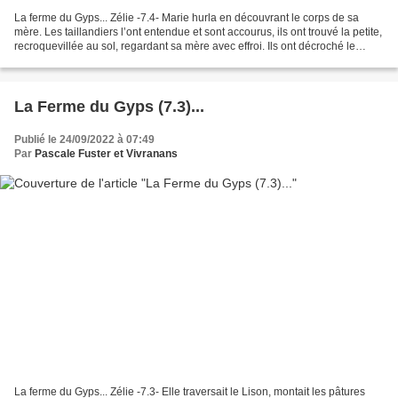
La ferme du Gyps... Zélie -7.4- Marie hurla en découvrant le corps de sa
mère. Les taillandiers l’ont entendue et sont accourus, ils ont trouvé la petite,
recroquevillée au sol, regardant sa mère avec effroi. Ils ont décroché le
corps et l’ont allongé...
La Ferme du Gyps (7.3)...
Publié le 24/09/2022 à 07:49
Par
Pascale Fuster et Vivranans
La ferme du Gyps... Zélie -7.3- Elle traversait le Lison, montait les pâtures