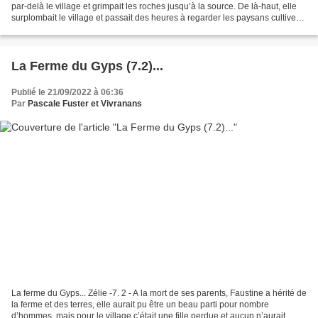
par-delà le village et grimpait les roches jusqu’à la source. De là-haut, elle
surplombait le village et passait des heures à regarder les paysans cultiver
le chanvre aux Grands...
La Ferme du Gyps (7.2)...
Publié le 21/09/2022 à 06:36
Par
Pascale Fuster et Vivranans
La ferme du Gyps... Zélie -7. 2 - A la mort de ses parents, Faustine a hérité de
la ferme et des terres, elle aurait pu être un beau parti pour nombre
d’hommes, mais pour le village c’était une fille perdue et aucun n’aurait