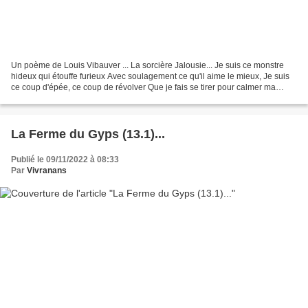
Un poème de Louis Vibauver ... La sorcière Jalousie... Je suis ce monstre
hideux qui étouffe furieux Avec soulagement ce qu'il aime le mieux, Je suis
ce coup d'épée, ce coup de révolver Que je fais se tirer pour calmer ma
colère Je suis cette tigress'...
La Ferme du Gyps (13.1)...
Publié le 09/11/2022 à 08:33
Par
Vivranans