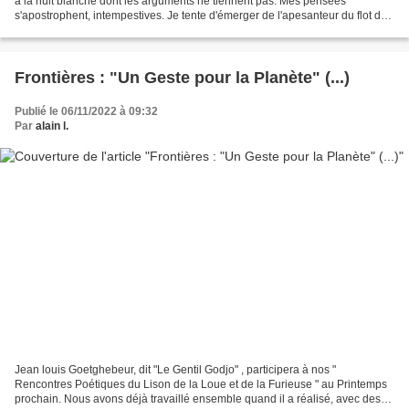
à la nuit blanche dont les arguments ne tiennent pas. Mes pensées
s'apostrophent, intempestives. Je tente d'émerger de l'apesanteur du flot des
vies qui s'imposent et s'exposent....
Frontières : "Un Geste pour la Planète" (...)
Publié le 06/11/2022 à 09:32
Par
alain l.
Jean louis Goetghebeur, dit "Le Gentil Godjo" , participera à nos "
Rencontres Poétiques du Lison de la Loue et de la Furieuse " au Printemps
prochain. Nous avons déjà travaillé ensemble quand il a réalisé, avec des