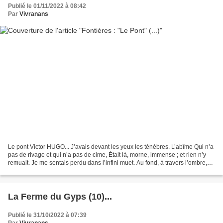
Publié le 01/11/2022 à 08:42
Par
Vivranans
Le pont Victor HUGO... J’avais devant les yeux les ténèbres. L’abîme Qui n’a
pas de rivage et qui n’a pas de cime, Était là, morne, immense ; et rien n’y
remuait. Je me sentais perdu dans l’infini muet. Au fond, à travers l’ombre,
impénétrable voile,...
La Ferme du Gyps (10)...
Publié le 31/10/2022 à 07:39