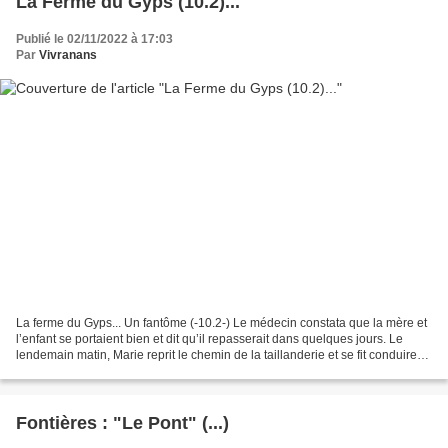
La Ferme du Gyps (10.2)...
Publié le 02/11/2022 à 17:03
Par
Vivranans
La ferme du Gyps... Un fantôme (-10.2-) Le médecin constata que la mère et
l’enfant se portaient bien et dit qu’il repasserait dans quelques jours. Le
lendemain matin, Marie reprit le chemin de la taillanderie et se fit conduire
auprès de la jeune accouchée;...
Fontières : "Le Pont" (...)