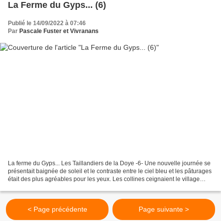
La Ferme du Gyps... (6)
Publié le 14/09/2022 à 07:46
Par
Pascale Fuster et Vivranans
La ferme du Gyps... Les Taillandiers de la Doye -6- Une nouvelle journée se
présentait baignée de soleil et le contraste entre le ciel bleu et les pâturages
était des plus agréables pour les yeux. Les collines ceignaient le village
blotti dans ce fond...
< Page précédente
Page suivante >