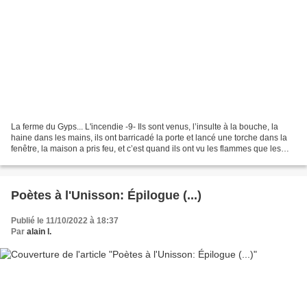
La ferme du Gyps... L'incendie -9- Ils sont venus, l’insulte à la bouche, la
haine dans les mains, ils ont barricadé la porte et lancé une torche dans la
fenêtre, la maison a pris feu, et c’est quand ils ont vu les flammes que les
taillandiers sont accourus....
Poètes à l'Unisson: Épilogue (...)
Publié le 11/10/2022 à 18:37
Par
alain l.