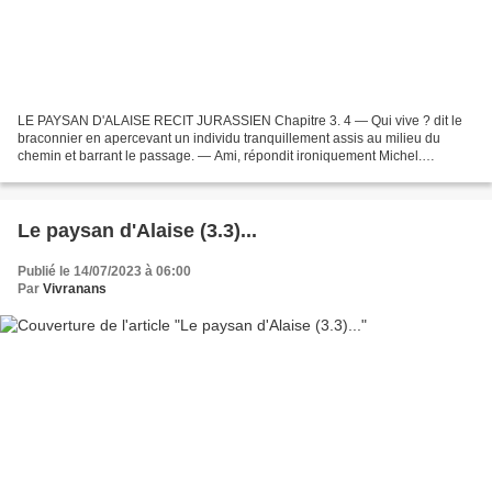
LE PAYSAN D'ALAISE RECIT JURASSIEN Chapitre 3. 4 — Qui vive ? dit le
braconnier en apercevant un individu tranquillement assis au milieu du
chemin et barrant le passage. — Ami, répondit ironiquement Michel.
Gaspard reconnut la voix et fut sans doute peu...
Le paysan d'Alaise (3.3)...
Publié le 14/07/2023 à 06:00
Par
Vivranans