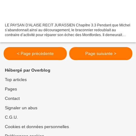
LE PAYSAN D'ALAISE RECIT JURASSIEN Chapitre 3.3 Pendant que Michel
s’abandonnait ainsi au découragement, le braconnier redoublait au
contraire d’activité pour réparer son échec des Montfordes. Il demeurait
fidèle à sa devise : brouter au lieu de bêler...
< Page précédente
Page suivante >
Hébergé par Overblog
Top articles
Pages
Contact
Signaler un abus
C.G.U.
Cookies et données personnelles