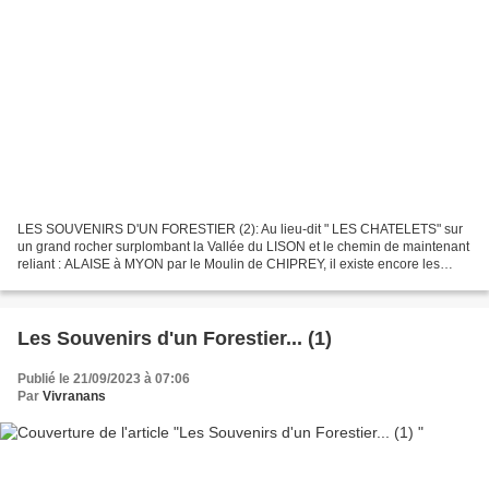
LES SOUVENIRS D'UN FORESTIER (2): Au lieu-dit " LES CHATELETS" sur
un grand rocher surplombant la Vallée du LISON et le chemin de maintenant
reliant : ALAISE à MYON par le Moulin de CHIPREY, il existe encore les
vestiges d’une tour de guet ou d’ancien...
Les Souvenirs d'un Forestier... (1)
Publié le 21/09/2023 à 07:06
Par
Vivranans