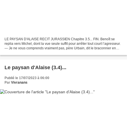
LE PAYSAN D'ALAISE RECIT JURASSIEN Chapitre 3.5... FIN. Benoît se
replia vers Michel, dont la vue seule suffit pour arrêter tout court l’agresseur.
— Je ne vous comprends vraiment pas, père Urbain, dit le braconnier en
battant en retraite ; comment pouvez-vous...
Le paysan d'Alaise (3.4)...
Publié le 17/07/2023 à 06:00
Par
Vivranans