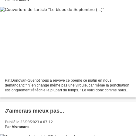
Pat Donovan-Guenot nous a envoyé ce poème ce matin en nous
demandant: " N`en change même pas une virgule, car même la ponctuation
est longuement réfléchie la plupart du temps. " Le voici donc comme nous
l'avons reçu pour vous, en Français d'abord pour...
J'aimerais mieux pas...
Publié le 23/09/2023 à 07:12
Par
Vivranans