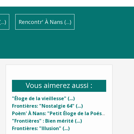
..)
Rencontr' À Nans (...)
Vous aimerez aussi :
"Éloge de la vieillesse" (...)
Frontières: "Nostalgie 64" (...)
Poèm' À Nans: "Petit Éloge de la Poésie" (1) ...
"Frontières" : Bien mérité (...)
Frontières: "Illusion" (...)