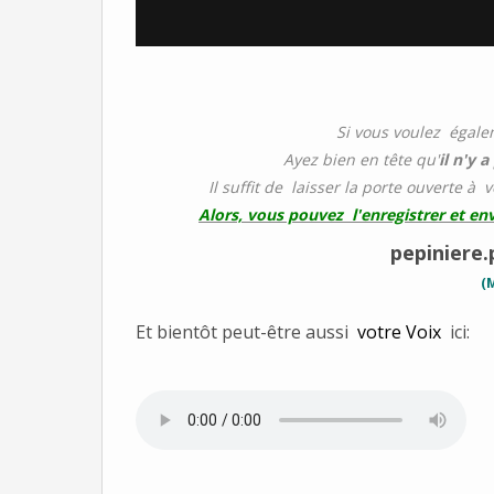
Si vous voulez égale
Ayez bien en tête qu'
il n'y 
Il suffit de laisser la porte ouverte à 
Alors, vous pouvez l'enregistrer et en
pepiniere
(
Et bientôt peut-être aussi
votre Voix
ici: