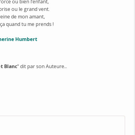
 force ou bien l’enfant,
 brise ou le grand vent.
 reine de mon amant,
t ça quand tu me prends !
herine Humbert
et Blanc
" dit par son Auteure...