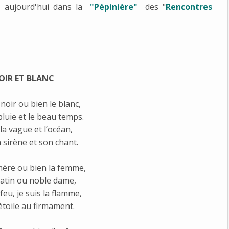
t
aujourd'hui dans la
"Pépinière"
des "
Rencontres
OIR ET BLANC
e noir ou bien le blanc,
 pluie et le beau temps.
 la vague et l’océan,
a sirène et son chant.
 mère ou bien la femme,
 catin ou noble dame,
 feu, je suis la flamme,
 étoile au firmament.