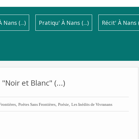
 Nans (...)
Pratiqu' À Nans (...)
Récit' À Nans (.
"Noir et Blanc" (...)
,
,
,
Frontières
Poètes Sans Frontières
Poésie
Les Inédits de Vivranans