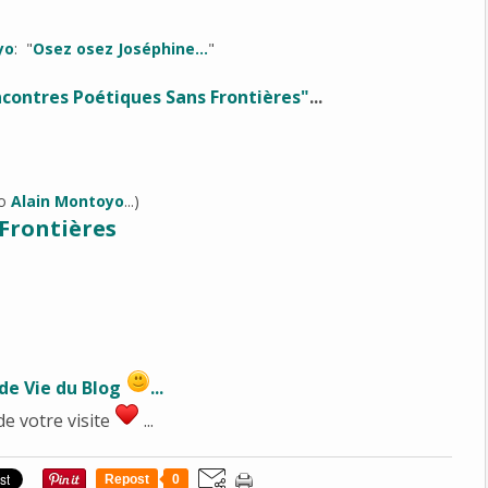
yo
: "
Osez osez Joséphine...
"
contres Poétiques Sans Frontières"
...
to
Alain Montoyo
...)
Frontières
de Vie du Blog
...
de votre visite
...
Repost
0