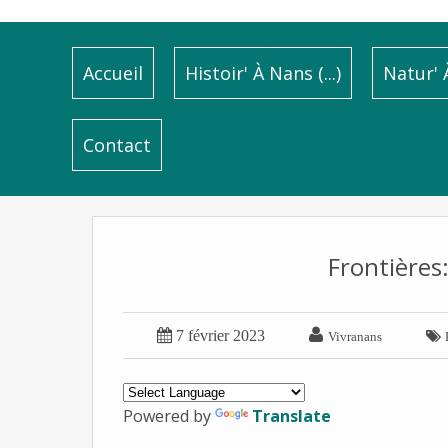
Accueil
Histoir' À Nans (...)
Natur' À
Contact
Frontières: 


7 février 2023

Vivranans
Powered by
Translate