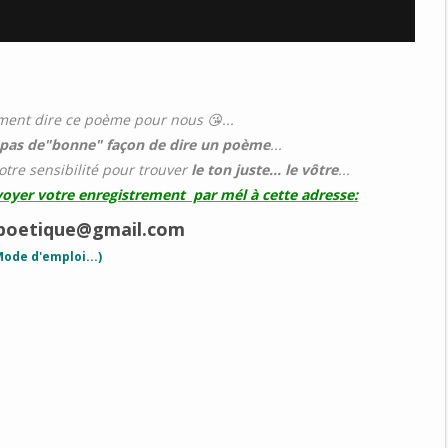
ment dire ce poème pour nous 😘...
a pas de"bonne" façon de dire un poème
...
votre sensibilité pour trouver
le ton juste... le vôtre
...
voyer votre enregistrement par mél à cette adresse:
.poetique@gmail.com
Mode d'emploi...)