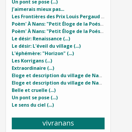
Un pont se pose (...)
J'aimerais mieux pas...
Les Frontières des Prix Louis Pergaud (...)
Poèm' À Nans: "Petit Éloge de la Poésie" (2) ...
Poèm' À Nans: "Petit Éloge de la Poésie" (1) ...
Le désir: Renaissance (...)
Le désir: L'éveil du village (...)
L'éphémère: "Horizon" (...)
Les Korrigans (...)
Extraordinaire (...)
Eloge et description du village de Nans sous Sainte Anne... (2)
Eloge et description du village de Nans sous Sainte Anne (1) ...
Belle et cruelle (...)
Un pont se pose (...)
Le sens du ciel (...)
vivranans