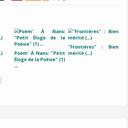
"Frontières" : Bien
.)
Poèm' À Nans: "Petit
mérité (...)
Éloge de la Poésie" (1)
...