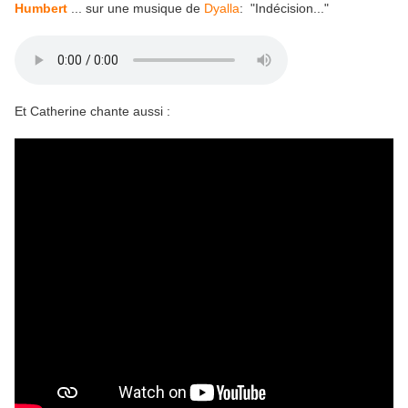
Humbert
... sur une musique de
Dyalla
: "Indécision..."
Et Catherine chante aussi :