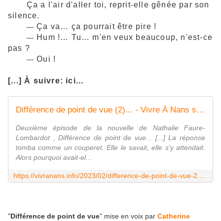
Ç
a a l'air d'aller toi, reprit-elle gênée par son
silence.
Ç
a va… ça pourrait être pire !
—
Hum !… Tu… m'en veux beaucoup, n'est-ce
—
pas ?
Oui !
—
[...]
À suivre: ici...
Différence de point de vue (2)... - Vivre À Nans sous Sainte Anne... (en 2023)
Deuxième épisode de la nouvelle de Nathalie Faure-
Lombardot , Différence de point de vue... [...] La réponse
tomba comme un couperet. Elle le savait, elle s'y attendait.
Alors pourquoi avait-el...
https://vivranans.info/2023/02/difference-de-point-de-vue-2.html
"
Différence de point de vue
" mise en voix par
Catherine