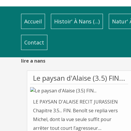
Accueil
Histoir' À Nans (...)
Natur' À
Contact
lire a nans
Le paysan d'Alaise (3.5) FIN...
LE PAYSAN D'ALAISE RECIT JURASSIEN
Chapitre 3.5... FIN. Benoît se replia vers
Michel, dont la vue seule suffit pour
arrêter tout court l’agresseur....